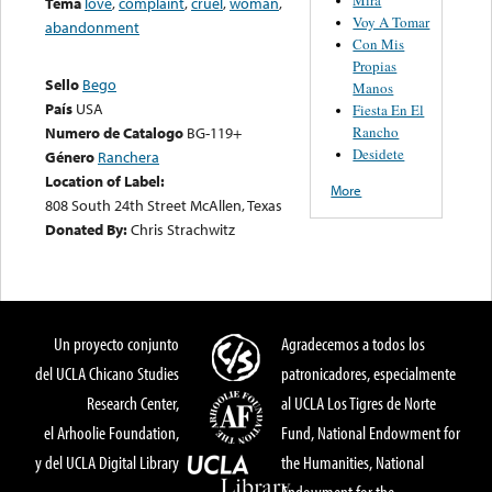
Tema
love
,
complaint
,
cruel
,
woman
,
Voy A Tomar
abandonment
Con Mis
Propias
Sello
Bego
Manos
País
USA
Fiesta En El
Rancho
Numero de Catalogo
BG-119+
Desidete
Género
Ranchera
Location of Label:
More
808 South 24th Street McAllen, Texas
Donated By:
Chris Strachwitz
Un proyecto conjunto
Agradecemos a todos los
del UCLA Chicano Studies
patronicadores, especialmente
Research Center,
al UCLA Los Tigres de Norte
el Arhoolie Foundation,
Fund, National Endowment for
y del UCLA Digital Library
the Humanities, National
Endowment for the