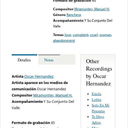
Formato de grabación
45
Compositor
Miramontes, Manuel H.
Género
Ranchera
Acompañamiento
Y Su Conjunto Del
Valle
Temas
love
,
complaint
,
cruel
,
woman
,
abandonment
Other
Detalles
Notas
Recordings
by Oscar
Artista
Oscar Hernandez
Hernandez
Artista aparece en los medios de
comunicación
Oscar Hernandez
Estela
Compositor
Miramontes, Manuel H.
Lolita
Acompañamiento
Y Su Conjunto Del
Solo En Mi
Valle
Pensaras
Te Digo
Adios
Formato de grabación
45
Mira