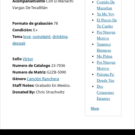
Acompañamiento
Con El Mariachi
Corrido De
Vargas De Tecalitlán
Mazatlan
Ya Me Voy
El Precio De
Formato de grabación
78
Tu Cariño
Condición:
E+
Por Ningun
Tema
love
,
complaint
,
drinking
,
Motivo
despair
Tampico
Hermoso
Me Piden
Sello
Victor
Por Ningun
Numero de Catalogo
23-7036
Motivo
Numero de Matriz
G2ZB-5090
Paloma Pa’
Género
Canción Ranchera
Donde Vas
Staff Notes:
Grabado En Mexico.
Dos
Donated By:
Chris Strachwitz
Corazones
Errantes
More