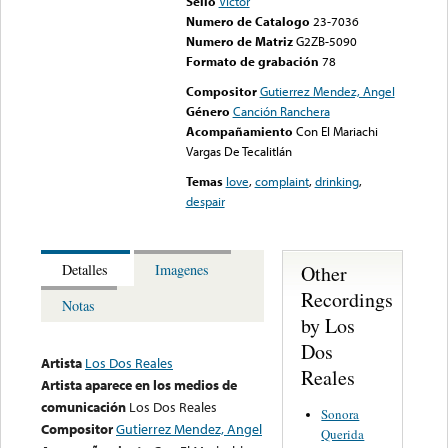
Sello
Victor
Numero de Catalogo
23-7036
Numero de Matriz
G2ZB-5090
Formato de grabación
78
Compositor
Gutierrez Mendez, Angel
Género
Canción Ranchera
Acompañamiento
Con El Mariachi
Vargas De Tecalitlán
Temas
love
,
complaint
,
drinking
,
despair
Other
Detalles
Imagenes
Recordings
Notas
by Los
Dos
Artista
Los Dos Reales
Reales
Artista aparece en los medios de
comunicación
Los Dos Reales
Sonora
Compositor
Gutierrez Mendez, Angel
Querida