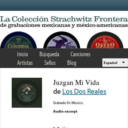
Skip to main content
Inicio
Búsqueda
Canciones
Artistas
Sellos
Blog
Español
Juzgan Mi Vida
de
Los Dos Reales
Grabado En Mexico.
Audio excerpt
Error loading media: File
could not be played