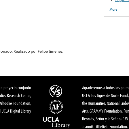
More
aldonado. Realizado por Felipe Jimenez.
Un proyecto conjunto
Agradecemos a todos los patro
dies Research Center,
UCLA Los Tigres de Norte Fund
 Arhoolie Foundation,
the Humanities, National End
l UCLA Digital Library
Arts, GRAMMY Foundation, Fund
Records, Señor y la Señora E.W. 
Jeannik Littlefield Foundation.