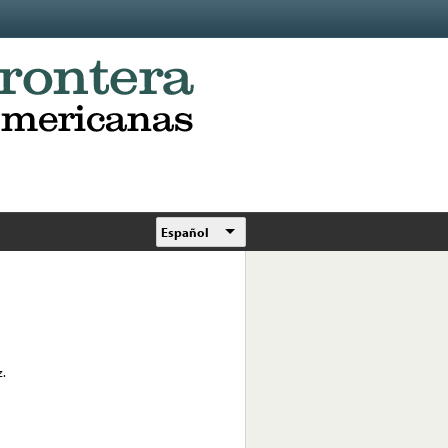
Español
z.