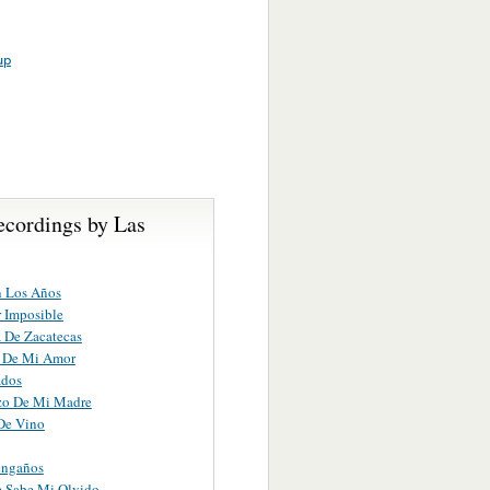
up
ecordings by Las
n Los Años
 Imposible
 De Zacatecas
o De Mi Amor
ados
zo De Mi Madre
De Vino
engaños
e Sabe Mi Olvido