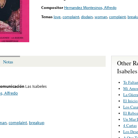
Compositor
Hernandez Montesinos, Alfredo
Temas
love
,
complaint
,
disdain
,
woman
,
complaint
,
break
Other R
Notas
Isabeles
Te Falta
 comunicación
Las Isabeles
Mi Amor
, Alfredo
La Güera
El Inici
Los Cas
El Rebo
Un Mar 
man
,
complaint
,
breakup
4 Cartas
Los Des
A Que T