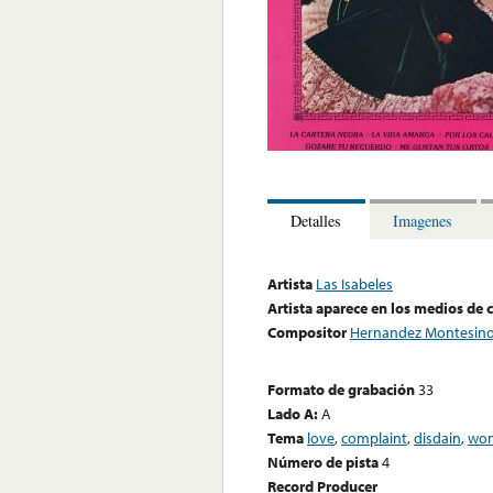
Detalles
Imagenes
Artista
Las Isabeles
Artista aparece en los medios de
Compositor
Hernandez Montesinos
Formato de grabación
33
Lado A:
A
Tema
love
,
complaint
,
disdain
,
wo
Número de pista
4
Record Producer