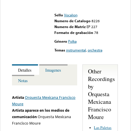
Error loading media: File
could not be played
Sello
Vocalion
Numero de Catalogo
8226
Numero de Matriz
EP 227
Formato de grabación
78
Género
Polka
Temas
instrumental
,
orchestra
Other
Detalles
Imagenes
Recordings
Notas
by
Orquesta
Artista
Orquesta Mexicana Francisco
Mexicana
Moure
Francisco
Artista aparece en los medios de
Moure
comunicación
Orquesta Mexicana
Francisco Moure
Las Paletas