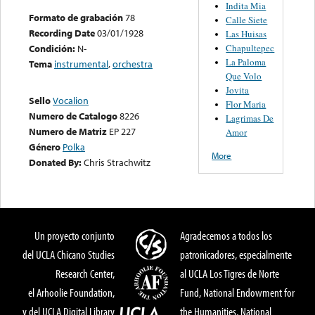
Indita Mia
Formato de grabación
78
Calle Siete
Recording Date
03/01/1928
Las Huisas
Chapultepec
Condición:
N-
La Paloma
Tema
instrumental
,
orchestra
Que Volo
Jovita
Sello
Vocalion
Flor Maria
Numero de Catalogo
8226
Lagrimas De
Numero de Matriz
EP 227
Amor
Género
Polka
More
Donated By:
Chris Strachwitz
Un proyecto conjunto
Agradecemos a todos los
del UCLA Chicano Studies
patronicadores, especialmente
Research Center,
al UCLA Los Tigres de Norte
el Arhoolie Foundation,
Fund, National Endowment for
y del UCLA Digital Library
the Humanities, National