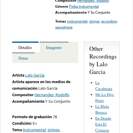
Compositor
Hernandez, Rodolfo
Género
Polka Instrumental
Acompañamiento
Y Su Conjunto
Temas
instrumental
,
strings
,
accordion
,
saxophone
Other
Detalles
Imagenes
Recordings
Notas
by Lalo
Garcia
Artista
Lalo Garcia
Artista aparece en los medios de
La
comunicación
Lalo Garcia
Cacahuata
Me Lo Dijo
Compositor
Hernandez, Rodolfo
Perez
Acompañamiento
Y Su Conjunto
La Mula
Bronca
Formato de grabación
78
En Donde
Condición:
E+
Esta El
Tema
instrumental
,
strings
,
Corazon