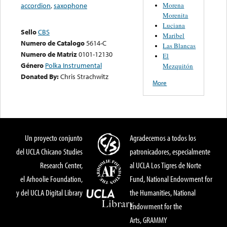
Morena
accordion
,
saxophone
Morenita
Luciana
Sello
CBS
Maribel
Numero de Catalogo
5614-C
Las Blancas
Numero de Matriz
0101-12130
El
Género
Polka Instrumental
Mezquitón
Donated By:
Chris Strachwitz
More
Un proyecto conjunto
Agradecemos a todos los
del UCLA Chicano Studies
patronicadores, especialmente
Research Center,
al UCLA Los Tigres de Norte
el Arhoolie Foundation,
Fund, National Endowment for
y del UCLA Digital Library
the Humanities, National
Endowment for the
Arts, GRAMMY