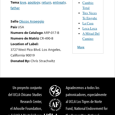
Tema
love
,
apology
,
return
,
entreaty
,
Cambio
Total
father
Tres Veces
Te Engañe
Sello
Discos Arpeggio
La Casa
País
USA
Loca Loca
Numero de Catalogo
ARP-017-B
A Mitad Del
Numero de Matriz
CR-490-B
Camino
Location of Label:
More
3727 West Pico Blvd. Los Angeles,
California 90019
Donated By:
Chris Strachwitz
Un proyecto conjunto
Agradecemos a todos los
del UCLA Chicano Studies
patronicadores, especialmente
Research Center,
al UCLA Los Tigres de Norte
el Arhoolie Foundation,
Fund, National Endowment for