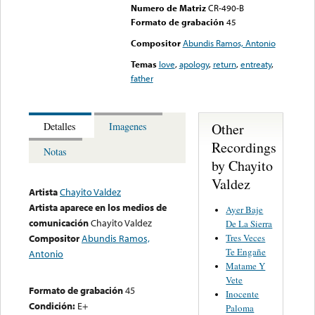
Numero de Matriz
CR-490-B
Formato de grabación
45
Compositor
Abundis Ramos, Antonio
Temas
love
,
apology
,
return
,
entreaty
,
father
Other
Detalles
Imagenes
Recordings
Notas
by Chayito
Valdez
Artista
Chayito Valdez
Artista aparece en los medios de
Ayer Baje
comunicación
Chayito Valdez
De La Sierra
Tres Veces
Compositor
Abundis Ramos,
Te Engañe
Antonio
Matame Y
Vete
Formato de grabación
45
Inocente
Condición:
E+
Paloma