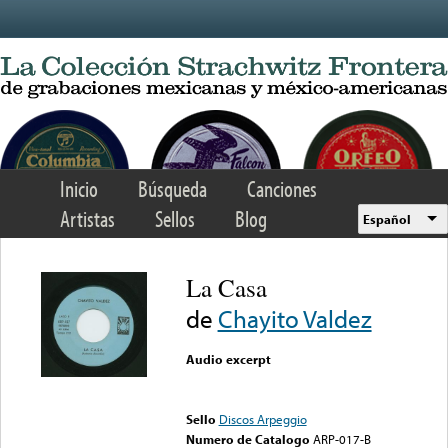
Skip to main content
Inicio
Búsqueda
Canciones
Artistas
Sellos
Blog
Español
La Casa
de
Chayito Valdez
Audio excerpt
Error loading media: File
could not be played
Sello
Discos Arpeggio
Numero de Catalogo
ARP-017-B