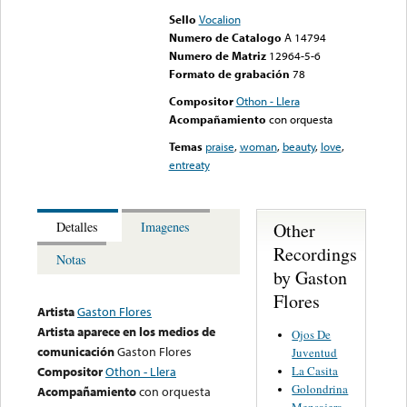
Sello
Vocalion
Numero de Catalogo
A 14794
Numero de Matriz
12964-5-6
Formato de grabación
78
Compositor
Othon - Llera
Acompañamiento
con orquesta
Temas
praise
,
woman
,
beauty
,
love
,
entreaty
Other
Detalles
Imagenes
Recordings
Notas
by Gaston
Flores
Artista
Gaston Flores
Artista aparece en los medios de
Ojos De
comunicación
Gaston Flores
Juventud
La Casita
Compositor
Othon - Llera
Golondrina
Acompañamiento
con orquesta
Mensajera