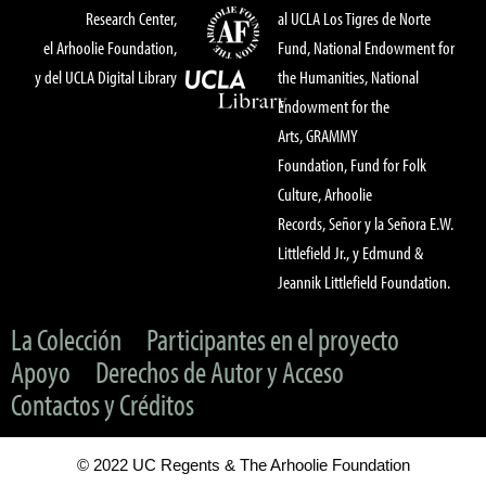
Research Center,
al UCLA Los Tigres de Norte
el Arhoolie Foundation,
Fund, National Endowment for
y del UCLA Digital Library
the Humanities, National
Endowment for the
Arts, GRAMMY
Foundation, Fund for Folk
Culture, Arhoolie
Records, Señor y la Señora E.W.
Littlefield Jr., y Edmund &
Jeannik Littlefield Foundation.
La Colección
Participantes en el proyecto
Apoyo
Derechos de Autor y Acceso
Contactos y Créditos
© 2022 UC Regents & The Arhoolie Foundation