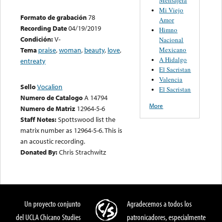
Mi Viejo
Formato de grabación
78
Amor
Recording Date
04/19/2019
Himno
Condición:
V-
Nacional
Mexicano
Tema
praise
,
woman
,
beauty
,
love
,
A Hidalgo
entreaty
El Sacristan
Valencia
Sello
Vocalion
El Sacristan
Numero de Catalogo
A 14794
More
Numero de Matriz
12964-5-6
Staff Notes:
Spottswood list the
matrix number as 12964-5-6. This is
an acoustic recording.
Donated By:
Chris Strachwitz
Un proyecto conjunto
Agradecemos a todos los
del UCLA Chicano Studies
patronicadores, especialmente