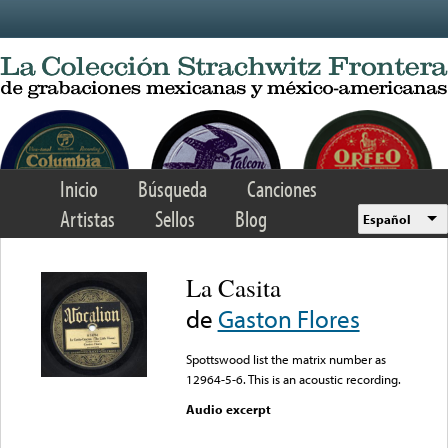
Skip to main content
Inicio
Búsqueda
Canciones
Artistas
Sellos
Blog
Español
La Casita
de
Gaston Flores
Spottswood list the matrix number as
12964-5-6. This is an acoustic recording.
Audio excerpt
Error loading media: File
could not be played