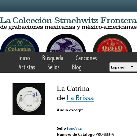
Skip to main content
Inicio
Búsqueda
Canciones
Artistas
Sellos
Blog
Español
La Catrina
de
La Brissa
Audio excerpt
Error loading media: File
could not be played
Sello
FonoVisa
Numero de Catalogo
PRO-088-A