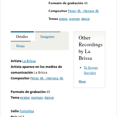
Formato de grabación
45
Compositor
Pérez, M. - Herrera, M.
Temas
praise
,
woman
,
dance
Other
Detalles
Imagenes
Recordings
Notas
by La
Brissa
Artista
La Brissa
Artista aparece en los medios de
Te Seguro
comunicación
La Brissa
Servidor
Compositor
Pérez, M. - Herrera, M.
More
Formato de grabación
45
Tema
praise
,
woman
,
dance
Sello
FonoVisa
País
USA