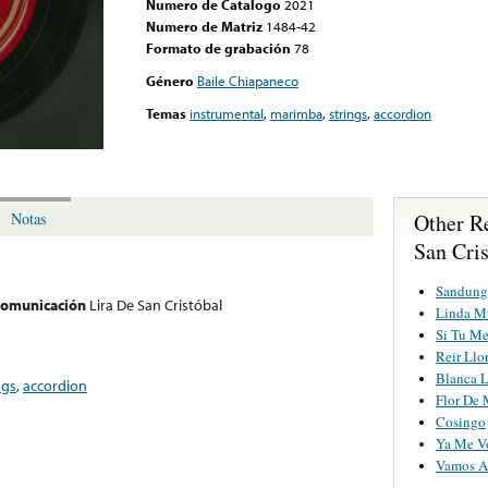
Numero de Catalogo
2021
Numero de Matriz
1484-42
Formato de grabación
78
Género
Baile Chiapaneco
Temas
instrumental
,
marimba
,
strings
,
accordion
Other R
Notas
San Cris
Sandung
 comunicación
Lira De San Cristóbal
Linda M
Si Tu Me
Reir Llo
Blanca 
ngs
,
accordion
Flor De
Cosingo
Ya Me V
Vamos A