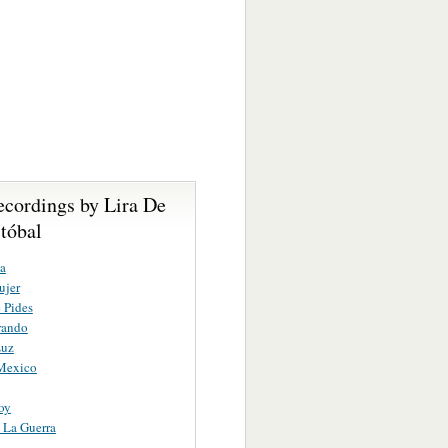
ecordings by Lira De
tóbal
a
ujer
 Pides
rando
Luz
 Mexico
oy
 La Guerra