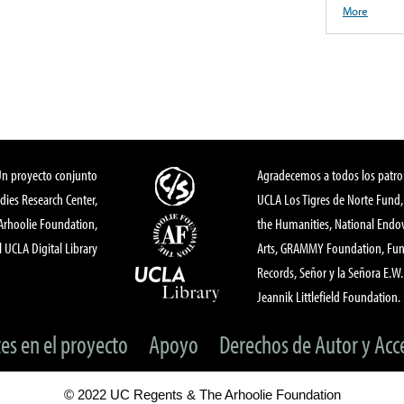
More
Un proyecto conjunto
Agradecemos a todos los patro
dies Research Center,
UCLA Los Tigres de Norte Fund
 Arhoolie Foundation,
the Humanities, National End
l UCLA Digital Library
Arts, GRAMMY Foundation, Fund
Records, Señor y la Señora E.W. 
Jeannik Littlefield Foundation.
tes en el proyecto
Apoyo
Derechos de Autor y Acc
© 2022 UC Regents & The Arhoolie Foundation