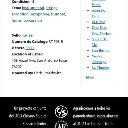
Condición:
N-
Pobre
Tema
instrumental
,
strings
,
Amor De
accordion
,
saxophone
,
trumpet
,
Dios
horns
,
percussion
El Cable
Diez Dias,
Diez Noches
Sello
Ru-Tee
Sock It To
Numero de Catalogo
RT-503-B
Me
Género
Polka
Una Ilusion
Location of Label:
Vuelve
408 Hazel Ave. San Antonio Texas
Conmigo
78207
La Chuchis
Donated By:
Chris Strachwitz
More
Un proyecto conjunto
Agradecemos a todos los
del UCLA Chicano Studies
patronicadores, especialmente
Research Center,
al UCLA Los Tigres de Norte