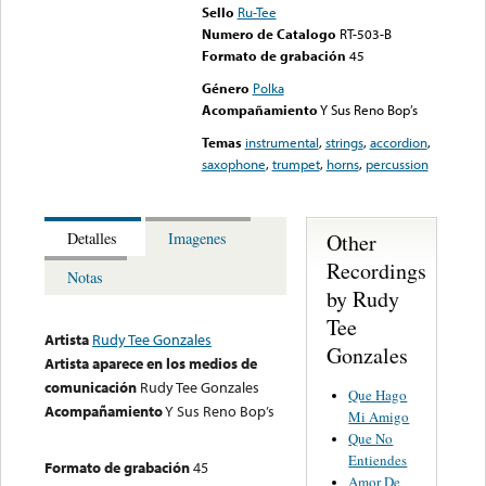
Sello
Ru-Tee
Numero de Catalogo
RT-503-B
Formato de grabación
45
Género
Polka
Acompañamiento
Y Sus Reno Bop’s
Temas
instrumental
,
strings
,
accordion
,
saxophone
,
trumpet
,
horns
,
percussion
Other
Detalles
Imagenes
Recordings
Notas
by Rudy
Tee
Artista
Rudy Tee Gonzales
Gonzales
Artista aparece en los medios de
comunicación
Rudy Tee Gonzales
Que Hago
Acompañamiento
Y Sus Reno Bop’s
Mi Amigo
Que No
Entiendes
Formato de grabación
45
Amor De