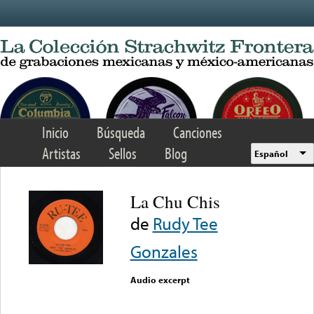
Skip to main content
Inicio
Búsqueda
Canciones
Artistas
Sellos
Blog
Español
La Chu Chis
de
Rudy Tee
Gonzales
Audio excerpt
Error loading media: File
could not be played