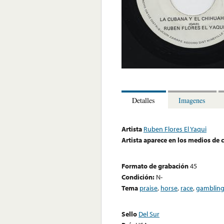
Detalles
Imagenes
Artista
Ruben Flores El Yaqui
Artista aparece en los medios de
Formato de grabación
45
Condición:
N-
Tema
praise
,
horse
,
race
,
gamblin
Sello
Del Sur