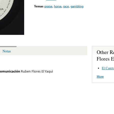
Temas
praise
,
horse
,
race
,
gambling
Other R
Notas
Flores E
El Care
 comunicación
Ruben Flores El Yaqui
More
g