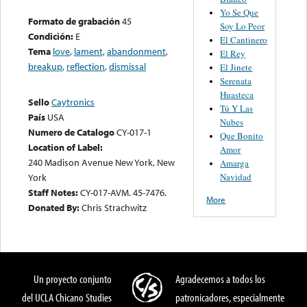
Yo Se Que
Formato de grabación
45
Soy Lo Peor
Condición:
E
El Cantinero
Tema
love
,
lament
,
abandonment
,
El Rey
breakup
,
reflection
,
dismissal
El Jinete
Serenata
Huasteca
Sello
Caytronics
Tú Y Las
País
USA
Nubes
Numero de Catalogo
CY-017-1
Que Bonito
Location of Label:
Amor
240 Madison Avenue New York, New
Amarga
Navidad
York
Staff Notes:
CY-017-AVM. 45-7476.
More
Donated By:
Chris Strachwitz
Un proyecto conjunto
Agradecemos a todos los
del UCLA Chicano Studies
patronicadores, especialmente