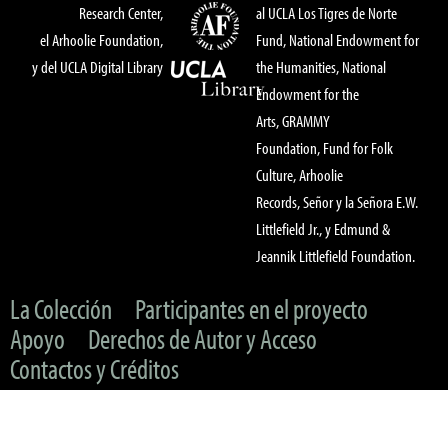
Research Center,
al UCLA Los Tigres de Norte
el Arhoolie Foundation,
Fund, National Endowment for
y del UCLA Digital Library
the Humanities, National
Endowment for the
Arts, GRAMMY
Foundation, Fund for Folk
Culture, Arhoolie
Records, Señor y la Señora E.W.
Littlefield Jr., y Edmund &
Jeannik Littlefield Foundation.
La Colección
Participantes en el proyecto
Apoyo
Derechos de Autor y Acceso
Contactos y Créditos
© 2022 UC Regents & The Arhoolie Foundation