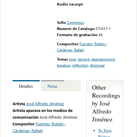
Audio excerpt
Error loading media: File
could not be played
Sello
Caytronics
Numero de Catalogo
CY-017-1
Formato de grabación
45
Compositor
Fuentes, Rubén -
Cárdenas, Rafael
Temas
love
,
lament
,
abandonment
,
breakup
,
reflection
,
dismissal
Other
Detalles
Notas
Recordings
by José
Artista
José Alfredo Jiménez
Alfredo
Artista aparece en los medios de
comunicación
José Alfredo Jiménez
Jiménez
Compositor
Fuentes, Rubén -
Tu Traje
Cárdenas, Rafael
Blanco