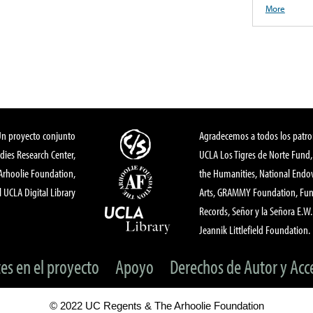
More
Un proyecto conjunto
Agradecemos a todos los patro
dies Research Center,
UCLA Los Tigres de Norte Fund
 Arhoolie Foundation,
the Humanities, National End
l UCLA Digital Library
Arts, GRAMMY Foundation, Fund
Records, Señor y la Señora E.W. 
Jeannik Littlefield Foundation.
tes en el proyecto
Apoyo
Derechos de Autor y Acc
© 2022 UC Regents & The Arhoolie Foundation