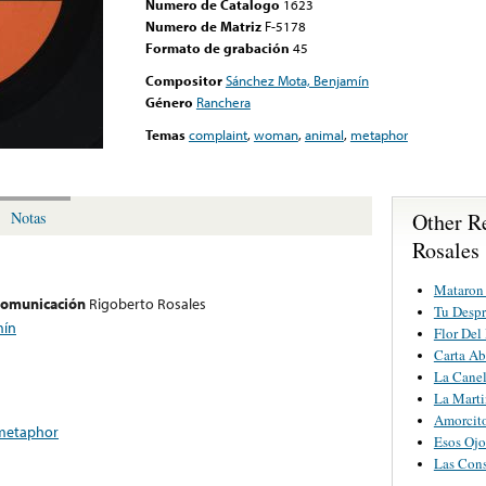
Numero de Catalogo
1623
Numero de Matriz
F-5178
Formato de grabación
45
Compositor
Sánchez Mota, Benjamín
Género
Ranchera
Temas
complaint
,
woman
,
animal
,
metaphor
Other R
Notas
Rosales
Mataron
 comunicación
Rigoberto Rosales
Tu Despr
mín
Flor Del
Carta Ab
La Canel
La Marti
Amorcit
metaphor
Esos Ojo
Las Con