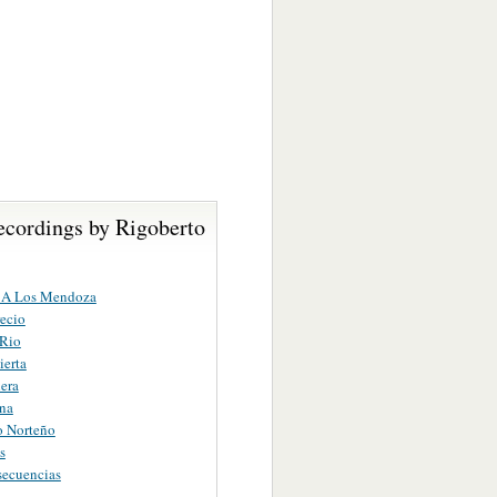
ecordings by Rigoberto
 A Los Mendoza
ecio
 Rio
ierta
era
na
o Norteño
s
secuencias