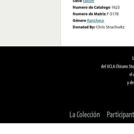
Sello
Falcon
Numero de Catalogo
1623
Numero de Matriz
F-5178
Género
Ranchera
Donated By:
Chris Strachwitz
del UCLA Chicano Stu
el
y de
La Colección
Participan