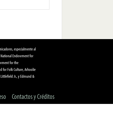
nicadores, especialmente al
, National Endowment for
owment for the
 for Folk Culture, Arhoolie
Littlefield Jr., y Edmund &
eso
Contactos y Créditos