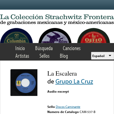
Skip to main content
Inicio
Búsqueda
Canciones
Artistas
Sellos
Blog
Español
La Escalera
de
Grupo La Cruz
Audio excerpt
Error loading media: File
could not be played
Sello
Discos Caminante
Numero de Catalogo
CAM-537-B