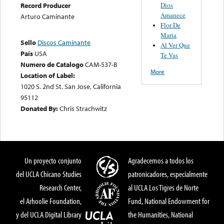
Dios
Record Producer
Amanece
Arturo Caminante
Flor De
Maria
Sello
Discos Caminante
Al Ver Que
País
USA
Te Vas
Numero de Catalogo
CAM-537-B
More
Location of Label:
1020 S. 2nd St. San Jose, California
95112
Donated By:
Chris Strachwitz
Un proyecto conjunto
Agradecemos a todos los
del UCLA Chicano Studies
patronicadores, especialmente
Research Center,
al UCLA Los Tigres de Norte
el Arhoolie Foundation,
Fund, National Endowment for
y del UCLA Digital Library
the Humanities, National