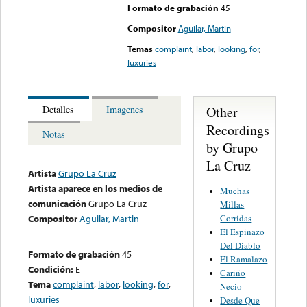
Formato de grabación
45
Compositor
Aguilar, Martin
Temas
complaint
,
labor
,
looking
,
for
,
luxuries
Other
Detalles
Imagenes
Recordings
Notas
by Grupo
La Cruz
Artista
Grupo La Cruz
Artista aparece en los medios de
Muchas
comunicación
Grupo La Cruz
Millas
Corridas
Compositor
Aguilar, Martin
El Espinazo
Del Diablo
Formato de grabación
45
El Ramalazo
Condición:
E
Cariño
Tema
complaint
,
labor
,
looking
,
for
,
Necio
luxuries
Desde Que