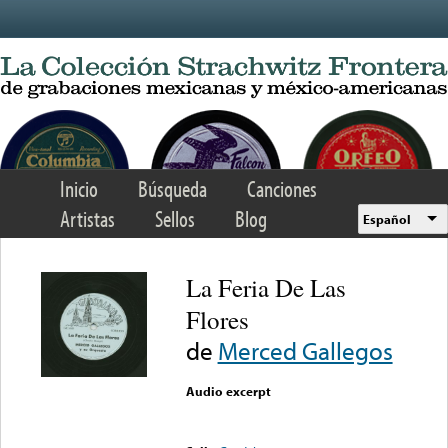
Skip to main content
Inicio
Búsqueda
Canciones
Artistas
Sellos
Blog
Español
La Feria De Las
Flores
de
Merced Gallegos
Audio excerpt
Error loading media: File
could not be played