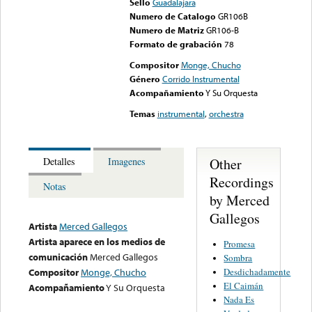
Sello
Guadalajara
Numero de Catalogo
GR106B
Numero de Matriz
GR106-B
Formato de grabación
78
Compositor
Monge, Chucho
Género
Corrido Instrumental
Acompañamiento
Y Su Orquesta
Temas
instrumental
,
orchestra
Other
Detalles
Imagenes
Recordings
Notas
by Merced
Gallegos
Artista
Merced Gallegos
Artista aparece en los medios de
Promesa
comunicación
Merced Gallegos
Sombra
Desdichadamente
Compositor
Monge, Chucho
El Caimán
Acompañamiento
Y Su Orquesta
Nada Es