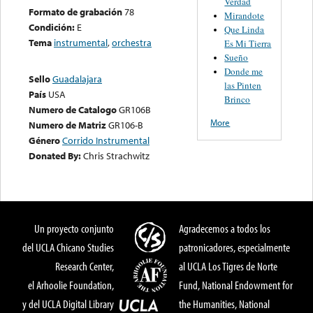
Verdad
Formato de grabación
78
Mirandote
Condición:
E
Que Linda
Tema
instrumental
,
orchestra
Es Mi Tierra
Sueño
Donde me
Sello
Guadalajara
las Pinten
País
USA
Brinco
Numero de Catalogo
GR106B
More
Numero de Matriz
GR106-B
Género
Corrido Instrumental
Donated By:
Chris Strachwitz
Un proyecto conjunto
Agradecemos a todos los
del UCLA Chicano Studies
patronicadores, especialmente
Research Center,
al UCLA Los Tigres de Norte
el Arhoolie Foundation,
Fund, National Endowment for
y del UCLA Digital Library
the Humanities, National