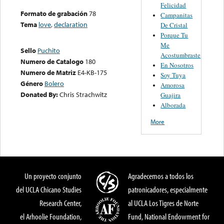
Felicidad
Formato de grabación
78
Campanitas
Tema
love
,
declaration
De Cristal
Porque Tu
Me
Sello
Puchito
Acostumbraste
Numero de Catalogo
180
En Nosotros
Numero de Matriz
E4-KB-175
Soy Tuya
Género
Bolero
Amorosa
Donated By:
Chris Strachwitz
Guajira
Alborada
More
Un proyecto conjunto
Agradecemos a todos los
del UCLA Chicano Studies
patronicadores, especialmente
Research Center,
al UCLA Los Tigres de Norte
el Arhoolie Foundation,
Fund, National Endowment for