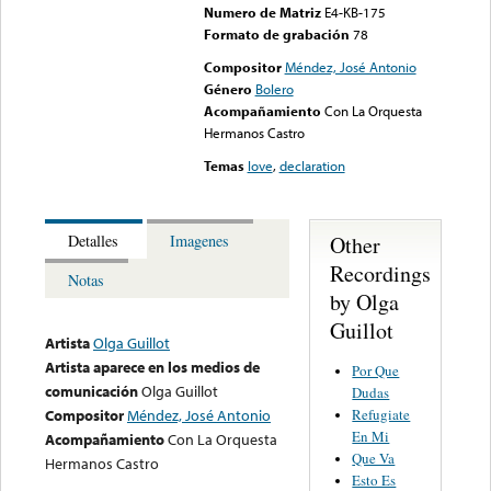
Numero de Matriz
E4-KB-175
Formato de grabación
78
Compositor
Méndez, José Antonio
Género
Bolero
Acompañamiento
Con La Orquesta
Hermanos Castro
Temas
love
,
declaration
Other
Detalles
Imagenes
Recordings
Notas
by Olga
Guillot
Artista
Olga Guillot
Artista aparece en los medios de
Por Que
comunicación
Olga Guillot
Dudas
Refugiate
Compositor
Méndez, José Antonio
En Mi
Acompañamiento
Con La Orquesta
Que Va
Hermanos Castro
Esto Es