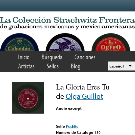
Skip to main content
Inicio
Búsqueda
Canciones
Artistas
Sellos
Blog
Español
La Gloria Eres Tu
de
Olga Guillot
Audio excerpt
Error loading media: File
could not be played
Sello
Puchito
Numero de Catalogo
180