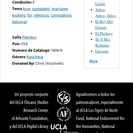
Condición:
E
Llorar
Tema
love
,
complaint
,
marriage
,
Adios,
looking
,
for
,
religious
,
consolation
,
Adios, Adios
El Rey Del
betrayal
Falsete
El Profugo
Sello
Peerless
Tu Y Mis
País
USA
Refranes
Numero de Catalogo
1004-A
Guitarra
Género
Ranchera
More
Donated By:
Chris Strachwitz
Un proyecto conjunto
Agradecemos a todos los
del UCLA Chicano Studies
patronicadores, especialmente
Research Center,
al UCLA Los Tigres de Norte
el Arhoolie Foundation,
Fund, National Endowment for
y del UCLA Digital Library
the Humanities, National