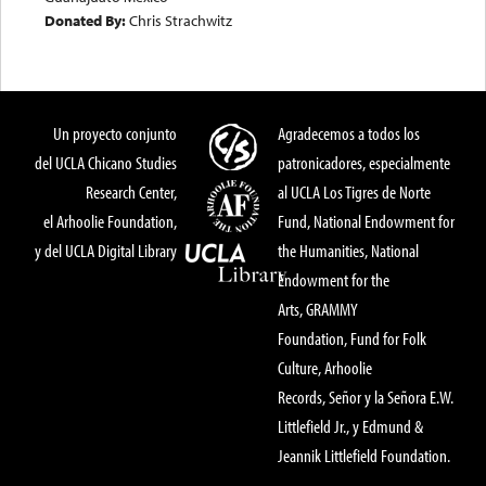
Donated By:
Chris Strachwitz
Un proyecto conjunto
Agradecemos a todos los
del UCLA Chicano Studies
patronicadores, especialmente
Research Center,
al UCLA Los Tigres de Norte
el Arhoolie Foundation,
Fund, National Endowment for
y del UCLA Digital Library
the Humanities, National
Endowment for the
Arts, GRAMMY
Foundation, Fund for Folk
Culture, Arhoolie
Records, Señor y la Señora E.W.
Littlefield Jr., y Edmund &
Jeannik Littlefield Foundation.