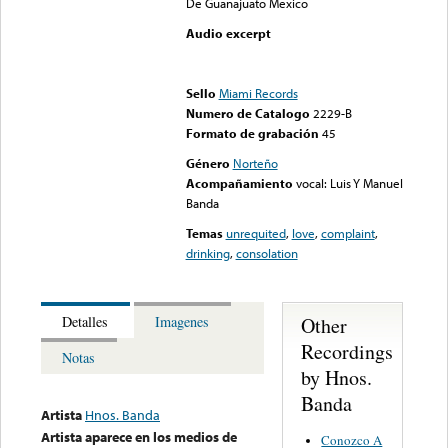
De Guanajuato Mexico
Audio excerpt
Error loading media: File
could not be played
Sello
Miami Records
Numero de Catalogo
2229-B
Formato de grabación
45
Género
Norteño
Acompañamiento
vocal: Luis Y Manuel
Banda
Temas
unrequited
,
love
,
complaint
,
drinking
,
consolation
Other
Detalles
Imagenes
Recordings
Notas
by Hnos.
Banda
Artista
Hnos. Banda
Artista aparece en los medios de
Conozco A