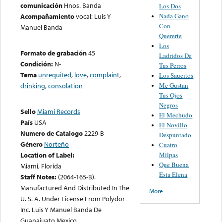
comunicación
Hnos. Banda
Los Dos
Nada Gano
Acompañamiento
vocal: Luis Y
Con
Manuel Banda
Quererte
Los
Formato de grabación
45
Ladridos De
Condición:
N-
Tus Perros
Tema
unrequited
,
love
,
complaint
,
Los Saucitos
Me Gustan
drinking
,
consolation
Tus Ojos
Negros
Sello
Miami Records
El Mechudo
País
USA
El Novillo
Numero de Catalogo
2229-B
Despuntado
Género
Norteño
Cuatro
Milpas
Location of Label:
Que Buena
Miami, Florida
Esta Elena
Staff Notes:
(2064-165-B).
Manufactured And Distributed In The
More
U. S. A. Under License From Polydor
Inc. Luis Y Manuel Banda De
Guanajuato Mexico