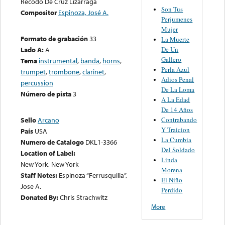
Recodo De Cruz Lizárraga
Son Tus
Compositor
Espinoza, José A.
Perjumenes
Mujer
Formato de grabación
33
La Muerte
De Un
Lado A:
A
Gallero
Tema
instrumental
,
banda
,
horns
,
Perla Azul
trumpet
,
trombone
,
clarinet
,
Adios Penal
percussion
De La Loma
Número de pista
3
A La Edad
De 14 Años
Contrabando
Sello
Arcano
Y Traicion
País
USA
La Cumbia
Numero de Catalogo
DKL1-3366
Del Soldado
Location of Label:
Linda
New York, New York
Morena
Staff Notes:
Espinoza “Ferrusquilla”,
El Niño
Jose A.
Perdido
Donated By:
Chris Strachwitz
More