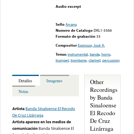
Audio excerpt
Error loading media: File
could not be played
Sello
Arcano
Numero de Catalogo
DKL1-3366
Formato de grabación
33
Compositor
Espinoza, José A.
Temas
instrumental
,
banda
,
horns
,
trumpet
,
trombone
,
clarinet
,
percussion
Other
Detalles
Imagenes
Recordings
Notas
by Banda
Sinaloense
Artista
Banda Sinaloense El Recodo
El Recodo
De Cruz Lizárraga
De Cruz
Artista aparece en los medios de
Lizárraga
comunicación
Banda Sinaloense El