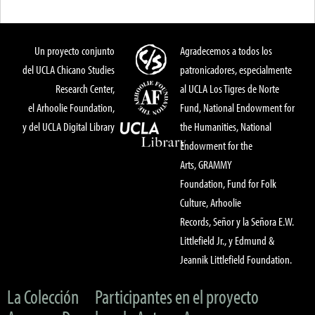
Un proyecto conjunto
Agradecemos a todos los
del UCLA Chicano Studies
patronicadores, especialmente
Research Center,
al UCLA Los Tigres de Norte
el Arhoolie Foundation,
Fund, National Endowment for
y del UCLA Digital Library
the Humanities, National
Endowment for the
Arts, GRAMMY
Foundation, Fund for Folk
Culture, Arhoolie
Records, Señor y la Señora E.W.
Littlefield Jr., y Edmund &
Jeannik Littlefield Foundation.
La Colección
Participantes en el proyecto