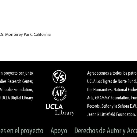
Dr. Monterey Park, California
Un proyecto conjunto
Agradecemos a todos los patro
dies Research Center,
UCLA Los Tigres de Norte Fund
 Arhoolie Foundation,
the Humanities, National End
l UCLA Digital Library
Arts, GRAMMY Foundation, Fund
Records, Señor y la Señora E.W. 
Jeannik Littlefield Foundation.
tes en el proyecto
Apoyo
Derechos de Autor y Acc