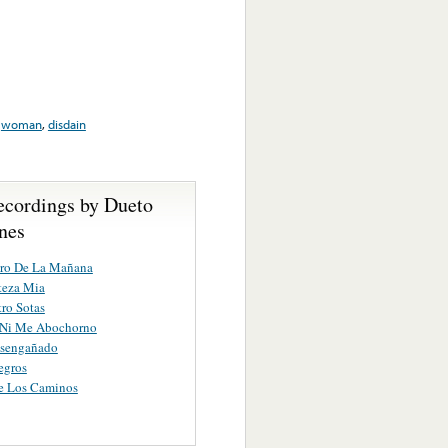
,
woman
,
disdain
ecordings by Dueto
nes
tro De La Mañana
steza Mia
ro Sotas
 Ni Me Abochorno
esengañado
egros
e Los Caminos