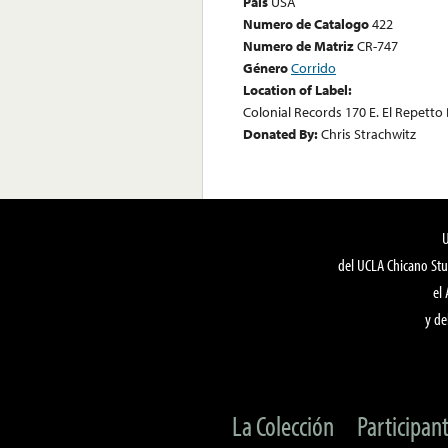
País
USA
Numero de Catalogo
422
Numero de Matriz
CR-747
Género
Corrido
Location of Label:
Colonial Records 170 E. El Repetto 
Donated By:
Chris Strachwitz
del UCLA Chicano Stu
el
y de
La Colección
Participan