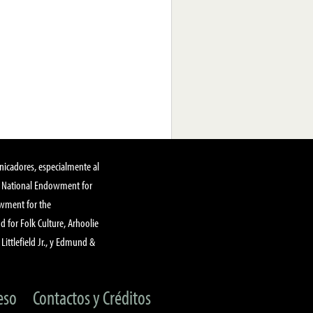
nicadores, especialmente al
, National Endowment for
owment for the
 for Folk Culture, Arhoolie
Littlefield Jr., y Edmund &
eso
Contactos y Créditos