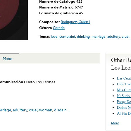
Numero de Catalogo
422
Numero de Matriz
CR-747
Formato de grabación
45
Compositor
Rodriguez, Gabriel
Género
Corrido
Temas
love
,
complaint
,
drinking
,
marriage
,
adultery
,
cruel
Other R
Notas
Los Leo
Las Cua
 comunicación
Dueto Los Leones
Esta Tri
Mis Cuat
Ni Sudo
Estoy D
Dados N
rriage
,
adultery
,
cruel
,
woman
,
disdain
Al Fin D
More