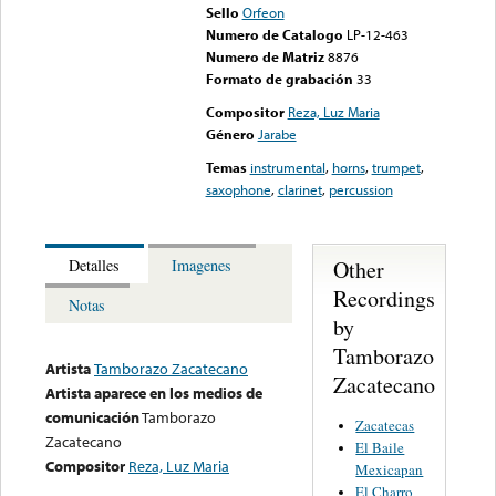
Sello
Orfeon
Numero de Catalogo
LP-12-463
Numero de Matriz
8876
Formato de grabación
33
Compositor
Reza, Luz Maria
Género
Jarabe
Temas
instrumental
,
horns
,
trumpet
,
saxophone
,
clarinet
,
percussion
Other
Detalles
Imagenes
Recordings
Notas
by
Tamborazo
Artista
Tamborazo Zacatecano
Zacatecano
Artista aparece en los medios de
comunicación
Tamborazo
Zacatecas
Zacatecano
El Baile
Compositor
Reza, Luz Maria
Mexicapan
El Charro