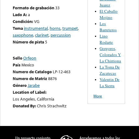
Juarez
Formato de grabación
33
El Caballo
Lado A:
a
Mojino
Condición:
VG
Los
Tema
instrumental
,
horns
,
trumpet
,
Barreteros
saxophone
,
clarinet
,
percussion
Lino
Número de pista
5
Rodarte
Gorgoros,
Colorados Y
Sello
Orfeon
La Chirriona
País
Mexico
La Toma De
Numero de Catalogo
LP-12-463
Zacatecas
Numero de Matriz
8876
Valentin De
Género
Jarabe
La Sierra
Location of Label:
More
Los Angeles, California
Donated By:
Chris Strachwitz
Un proyecto conjunto
Agradecemos a todos los