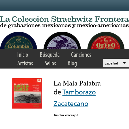
Skip to main content
Inicio
Búsqueda
Canciones
Artistas
Sellos
Blog
Español
La Mala Palabra
de
Tamborazo
Zacatecano
Audio excerpt
Error loading media: File
could not be played