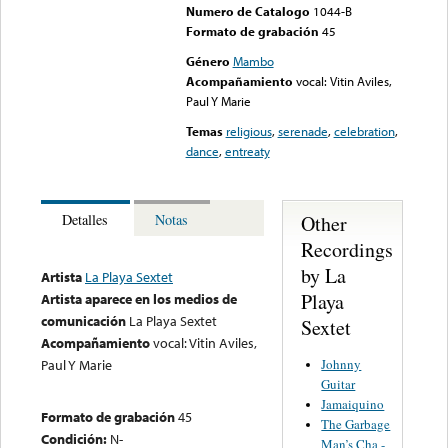
Numero de Catalogo
1044-B
Formato de grabación
45
Género
Mambo
Acompañamiento
vocal: Vitin Aviles,
Paul Y Marie
Temas
religious
,
serenade
,
celebration
,
dance
,
entreaty
Other
Detalles
Notas
Recordings
by La
Artista
La Playa Sextet
Playa
Artista aparece en los medios de
comunicación
La Playa Sextet
Sextet
Acompañamiento
vocal: Vitin Aviles,
Johnny
Paul Y Marie
Guitar
Jamaiquino
Formato de grabación
45
The Garbage
Condición:
N-
Man’s Cha -