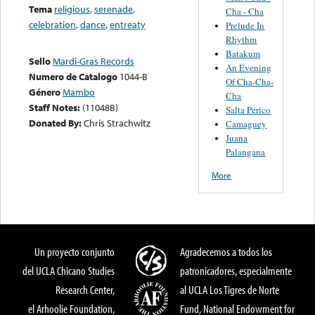
Tema
religious
,
serenade
,
Cha - Cha
celebration
,
dance
,
entreaty
Prelude In
Rhythm
Batakum
Sello
Mardi-Gras Records
An Evening
Numero de Catalogo
1044-B
Of Cha-Cha-
Género
Mambo
Cha
Staff Notes:
(11048B)
Salta Perico
Donated By:
Chris Strachwitz
Camaguey
Juana
Palangana
More
Un proyecto conjunto
Agradecemos a todos los
del UCLA Chicano Studies
patronicadores, especialmente
Research Center,
al UCLA Los Tigres de Norte
el Arhoolie Foundation,
Fund, National Endowment for