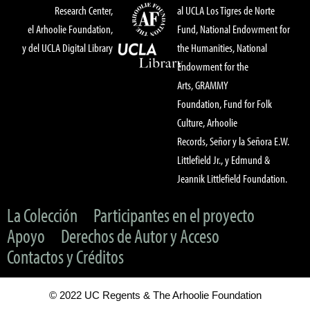
Research Center,
al UCLA Los Tigres de Norte
el Arhoolie Foundation,
Fund, National Endowment for
y del UCLA Digital Library
the Humanities, National
Endowment for the
Arts, GRAMMY
Foundation, Fund for Folk
Culture, Arhoolie
Records, Señor y la Señora E.W.
Littlefield Jr., y Edmund &
Jeannik Littlefield Foundation.
La Colección
Participantes en el proyecto
Apoyo
Derechos de Autor y Acceso
Contactos y Créditos
© 2022 UC Regents & The Arhoolie Foundation