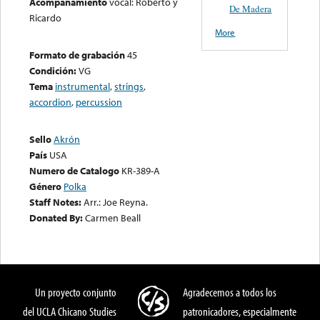
Acompañamiento
vocal: Roberto y
De Madera
Ricardo
More
Formato de grabación
45
Condición:
VG
Tema
instrumental
,
strings
,
accordion
,
percussion
Sello
Akrón
País
USA
Numero de Catalogo
KR-389-A
Género
Polka
Staff Notes:
Arr.: Joe Reyna.
Donated By:
Carmen Beall
Un proyecto conjunto
Agradecemos a todos los
del UCLA Chicano Studies
patronicadores, especialmente