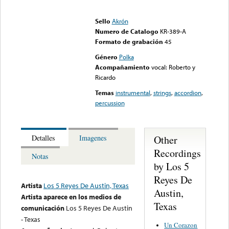
Error loading media: File
could not be played
Sello
Akrón
Numero de Catalogo
KR-389-A
Formato de grabación
45
Género
Polka
Acompañamiento
vocal: Roberto y
Ricardo
Temas
instrumental
,
strings
,
accordion
,
percussion
Other
Detalles
Imagenes
Recordings
Notas
by Los 5
Reyes De
Artista
Los 5 Reyes De Austin, Texas
Austin,
Artista aparece en los medios de
Texas
comunicación
Los 5 Reyes De Austin
- Texas
Un Corazon