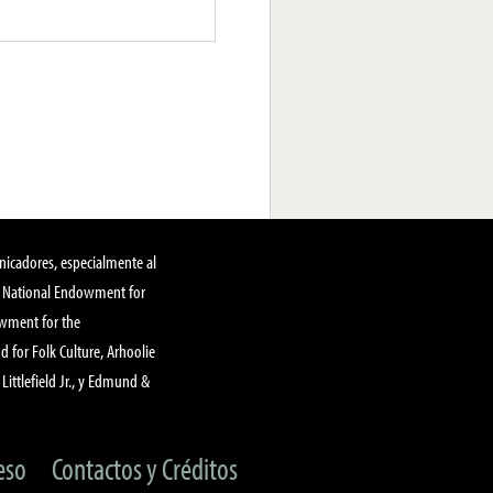
nicadores, especialmente al
, National Endowment for
owment for the
 for Folk Culture, Arhoolie
Littlefield Jr., y Edmund &
eso
Contactos y Créditos