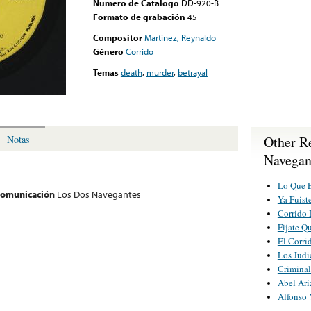
Numero de Catalogo
DD-920-B
Formato de grabación
45
Compositor
Martinez, Reynaldo
Género
Corrido
Temas
death
,
murder
,
betrayal
Other R
Notas
Navegan
Lo Que E
 comunicación
Los Dos Navegantes
Ya Fuist
Corrido 
Fijate Q
El Corri
Los Judi
Criminal
Abel Ari
Alfonso 