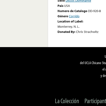
Sello
Discos Dominante
País
USA
Numero de Catalogo
DD-920-B
Género
Corrido
Location of Label:
Monterrey, N. L.
Donated By:
Chris Strachwitz
del UCLA Chicano Stu
el
y de
La Colección
Participan