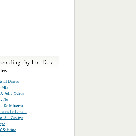
ecordings by Los Dos
tes
s El Dinero
e Mia
De Julio Ochoa
ue No
do De Minerva
ciales De Laredo
es Sin Castigo
zpe
Y Seferino