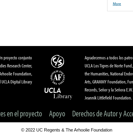
More
Un proyecto conjunto
Agradecemos a todos los patro
dies Research Center,
UCLA Los Tigres de Norte Fund
 Arhoolie Foundation,
the Humanities, National End
l UCLA Digital Library
Arts, GRAMMY Foundation, Fund
Records, Señor y la Señora E.W. 
Jeannik Littlefield Foundation.
tes en el proyecto
Apoyo
Derechos de Autor y Acc
© 2022 UC Regents & The Arhoolie Foundation