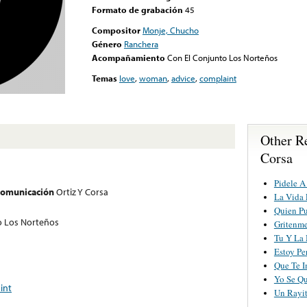
Formato de grabación
45
Compositor
Monje, Chucho
Género
Ranchera
Acompañamiento
Con El Conjunto Los Norteños
Temas
love
,
woman
,
advice
,
complaint
Other Re
Corsa
Pidele A
 comunicación
Ortiz Y Corsa
La Vida 
Quien Pu
o Los Norteños
Gritenme
Tu Y La 
Estoy Pe
Que Te I
Yo Se Q
int
Un Rayit