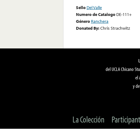
Sello
Del Valle
Numero de Catalogo
DE-111+
Género
Ranchera
Donated By:
Chris Strachwitz
del UCLA Chicano Stu
el
y de
La Colección
Participan