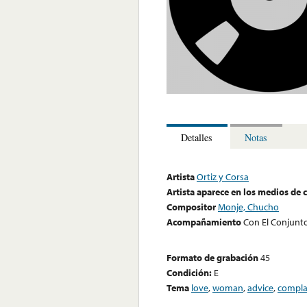
Detalles
Notas
Artista
Ortiz y Corsa
Artista aparece en los medios de
Compositor
Monje, Chucho
Acompañamiento
Con El Conjunt
Formato de grabación
45
Condición:
E
Tema
love
,
woman
,
advice
,
compla