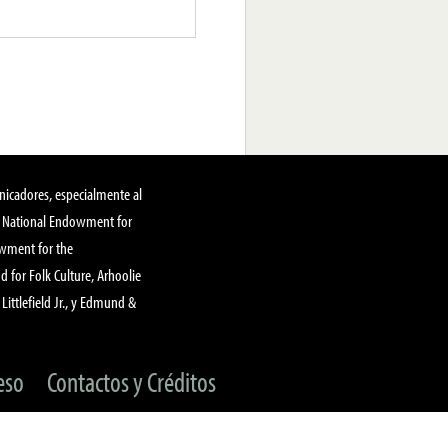
nicadores, especialmente al
, National Endowment for
owment for the
 for Folk Culture, Arhoolie
Littlefield Jr., y Edmund &
eso
Contactos y Créditos