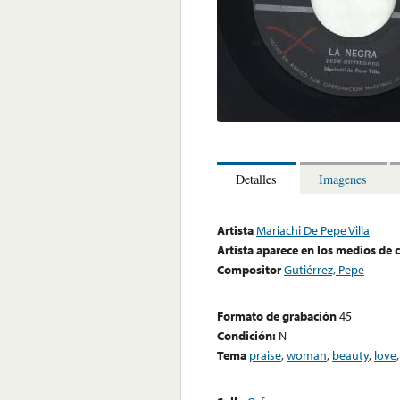
Detalles
Imagenes
Artista
Mariachi De Pepe Villa
Artista aparece en los medios de
Compositor
Gutiérrez, Pepe
Formato de grabación
45
Condición:
N-
Tema
praise
,
woman
,
beauty
,
love