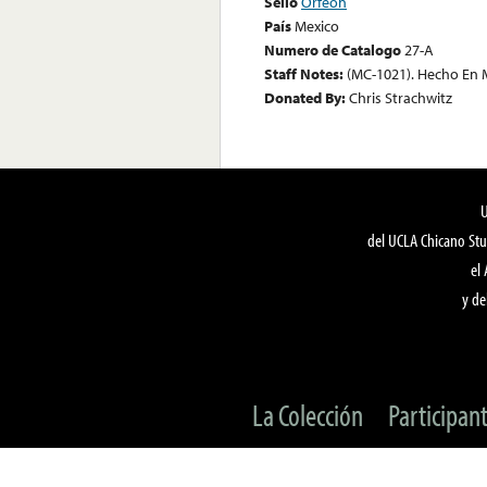
Sello
Orfeon
País
Mexico
Numero de Catalogo
27-A
Staff Notes:
(MC-1021). Hecho En M
Donated By:
Chris Strachwitz
del UCLA Chicano Stu
el
y de
La Colección
Participan