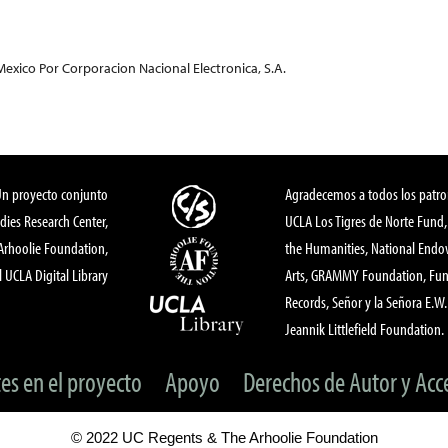
exico Por Corporacion Nacional Electronica, S.A.
Un proyecto conjunto
Agradecemos a todos los patro
dies Research Center,
UCLA Los Tigres de Norte Fund
 Arhoolie Foundation,
the Humanities, National End
l UCLA Digital Library
Arts, GRAMMY Foundation, Fund
Records, Señor y la Señora E.W. 
Jeannik Littlefield Foundation.
tes en el proyecto
Apoyo
Derechos de Autor y Acc
© 2022 UC Regents & The Arhoolie Foundation