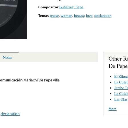
Compositor
Gutiérrez, Pepe
Temas
praise
,
woman
,
beauty
,
love
,
declaration
Other R
Notas
De Pepe
El Zihua
 comunicación
Mariachi De Pepe Villa
La Culeb
Jarabe T
La Culeb
Las Olas
More
,
declaration