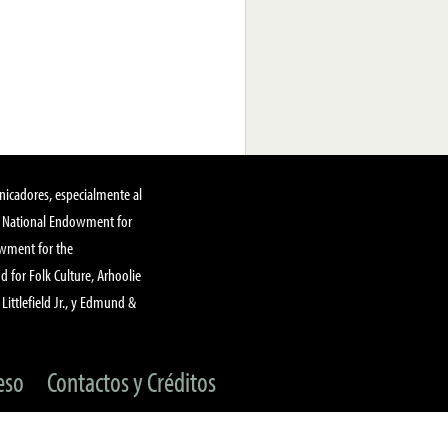
nicadores, especialmente al
, National Endowment for
owment for the
 for Folk Culture, Arhoolie
Littlefield Jr., y Edmund &
eso
Contactos y Créditos