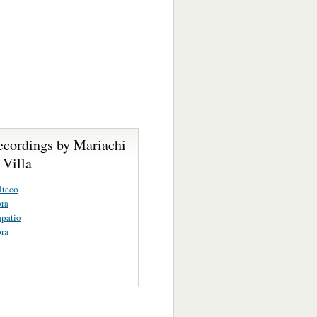
ecordings by Mariachi
 Villa
lteco
ra
apatio
ra