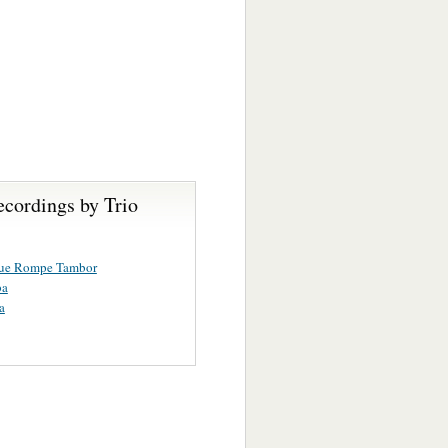
ecordings by Trio
ue Rompe Tambor
ba
a