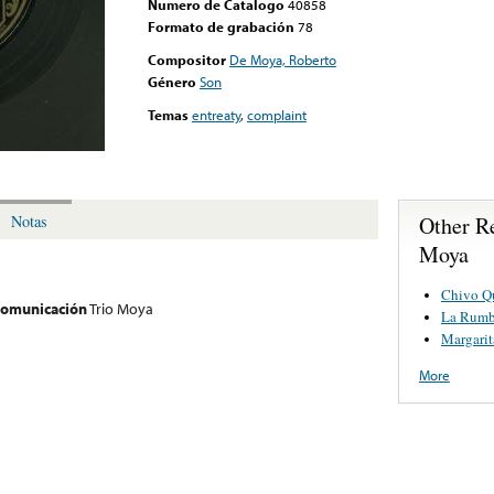
Numero de Catalogo
40858
Formato de grabación
78
Compositor
De Moya, Roberto
Género
Son
Temas
entreaty
,
complaint
Other R
Notas
Moya
Chivo Q
 comunicación
Trio Moya
La Rum
Margarit
More