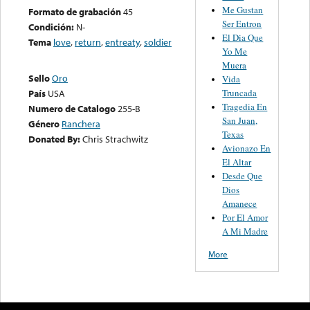
Me Gustan
Formato de grabación
45
Ser Entron
Condición:
N-
El Dia Que
Tema
love
,
return
,
entreaty
,
soldier
Yo Me
Muera
Sello
Oro
Vida
Truncada
País
USA
Tragedia En
Numero de Catalogo
255-B
San Juan,
Género
Ranchera
Texas
Donated By:
Chris Strachwitz
Avionazo En
El Altar
Desde Que
Dios
Amanece
Por El Amor
A Mi Madre
More