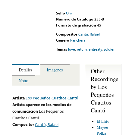
Error loading media: File
could not be played
Sello
Oro
Numero de Catalogo
255-B
Formato de grabación
45
Compositor
Cantú, Rafael
Género
Ranchera
Temas
love
,
return
,
entreaty
,
soldier
Other
Detalles
Imagenes
Recordings
Notas
by Los
Pequeños
Artista
Los Pequeños Cuatitos Cantú
Cuatitos
Artista aparece en los medios de
Cantú
comunicación
Los Pequeños
Cuatitos Cantú
El Lirio
Compositor
Cantú, Rafael
Mayou
Polka