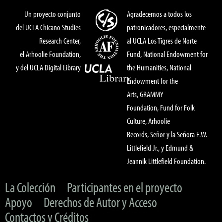
Un proyecto conjunto
Agradecemos a todos los
del UCLA Chicano Studies
patronicadores, especialmente
Research Center,
al UCLA Los Tigres de Norte
el Arhoolie Foundation,
Fund, National Endowment for
y del UCLA Digital Library
the Humanities, National
Endowment for the
Arts, GRAMMY
Foundation, Fund for Folk
Culture, Arhoolie
Records, Señor y la Señora E.W.
Littlefield Jr., y Edmund &
Jeannik Littlefield Foundation.
La Colección
Participantes en el proyecto
Apoyo
Derechos de Autor y Acceso
Contactos y Créditos