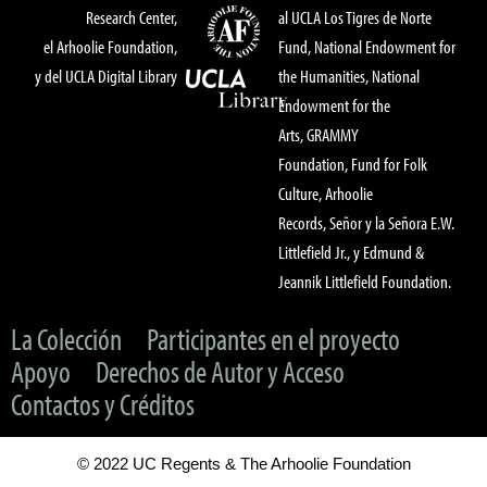
Research Center,
al UCLA Los Tigres de Norte
el Arhoolie Foundation,
Fund, National Endowment for
y del UCLA Digital Library
the Humanities, National
Endowment for the
Arts, GRAMMY
Foundation, Fund for Folk
Culture, Arhoolie
Records, Señor y la Señora E.W.
Littlefield Jr., y Edmund &
Jeannik Littlefield Foundation.
La Colección
Participantes en el proyecto
Apoyo
Derechos de Autor y Acceso
Contactos y Créditos
© 2022 UC Regents & The Arhoolie Foundation