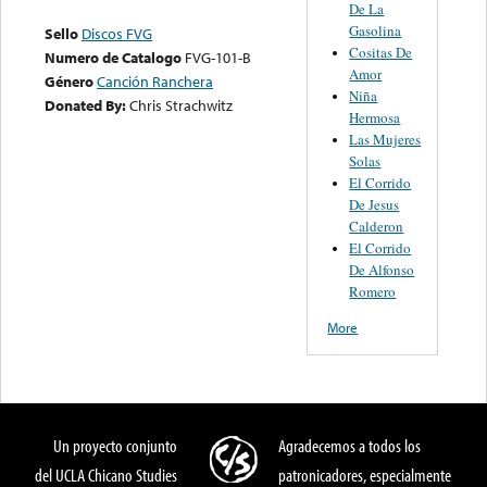
De La
Gasolina
Sello
Discos FVG
Cositas De
Numero de Catalogo
FVG-101-B
Amor
Género
Canción Ranchera
Niña
Donated By:
Chris Strachwitz
Hermosa
Las Mujeres
Solas
El Corrido
De Jesus
Calderon
El Corrido
De Alfonso
Romero
More
Un proyecto conjunto
Agradecemos a todos los
del UCLA Chicano Studies
patronicadores, especialmente