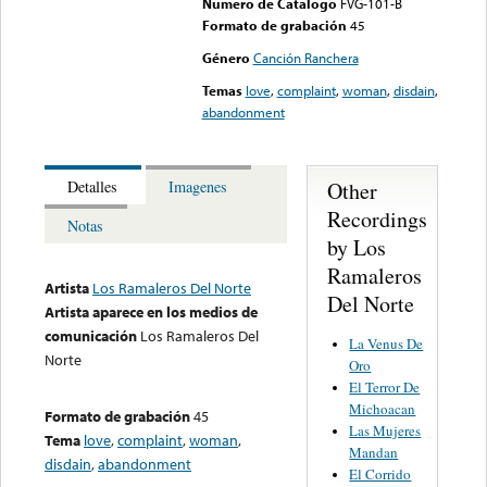
Numero de Catalogo
FVG-101-B
Formato de grabación
45
Género
Canción Ranchera
Temas
love
,
complaint
,
woman
,
disdain
,
abandonment
Other
Detalles
Imagenes
Recordings
Notas
by Los
Ramaleros
Artista
Los Ramaleros Del Norte
Del Norte
Artista aparece en los medios de
comunicación
Los Ramaleros Del
La Venus De
Norte
Oro
El Terror De
Michoacan
Formato de grabación
45
Las Mujeres
Tema
love
,
complaint
,
woman
,
Mandan
disdain
,
abandonment
El Corrido