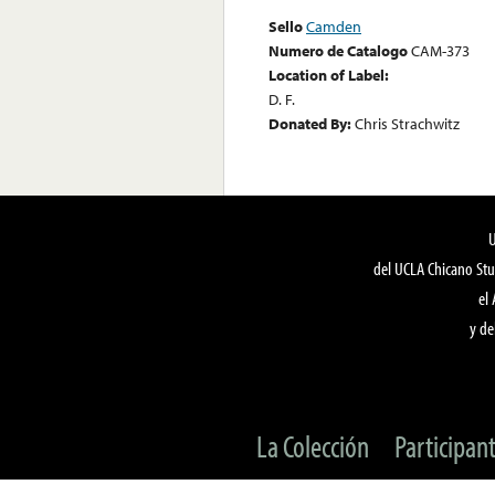
Sello
Camden
Numero de Catalogo
CAM-373
Location of Label:
D. F.
Donated By:
Chris Strachwitz
del UCLA Chicano Stu
el
y de
La Colección
Participan