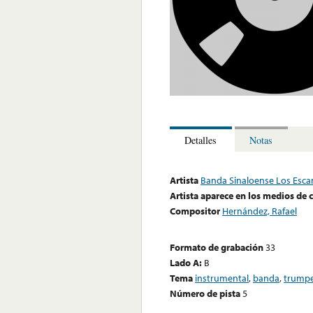
Detalles
Notas
Artista
Banda Sinaloense Los Esca
Artista aparece en los medios de
Compositor
Hernández, Rafael
Formato de grabación
33
Lado A:
B
Tema
instrumental
,
banda
,
trump
Número de pista
5