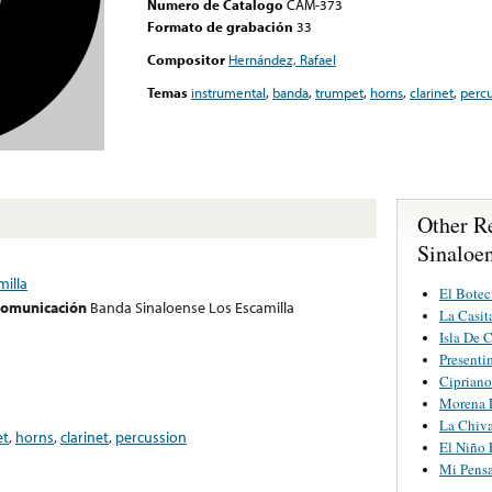
Numero de Catalogo
CAM-373
Formato de grabación
33
Compositor
Hernández, Rafael
Temas
instrumental
,
banda
,
trumpet
,
horns
,
clarinet
,
percu
Other R
Sinaloe
milla
El Botec
 comunicación
Banda Sinaloense Los Escamilla
La Casit
Isla De 
Presenti
Cipriano
Morena 
La Chiva
et
,
horns
,
clarinet
,
percussion
El Niño 
Mi Pens