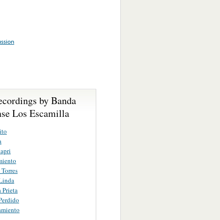
ssion
ecordings by Banda
nse Los Escamilla
ito
a
Capri
miento
 Torres
Linda
 Prieta
Perdido
amiento