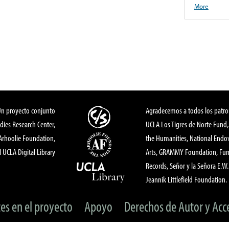
More
Un proyecto conjunto
Agradecemos a todos los patro
dies Research Center,
UCLA Los Tigres de Norte Fund
 Arhoolie Foundation,
the Humanities, National End
l UCLA Digital Library
Arts, GRAMMY Foundation, Fund
Records, Señor y la Señora E.W. 
Jeannik Littlefield Foundation.
tes en el proyecto
Apoyo
Derechos de Autor y Acc