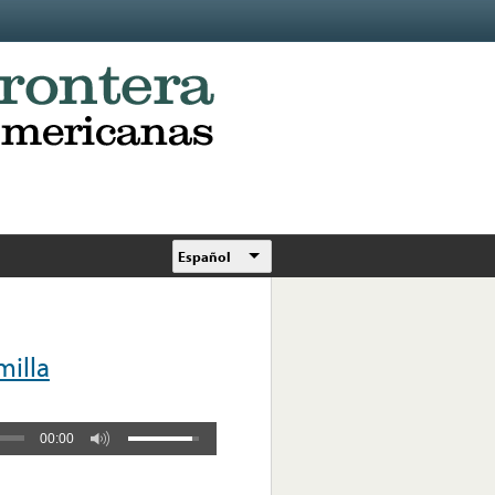
Español
milla
00:00