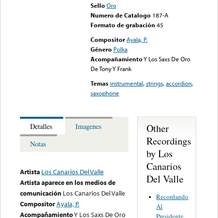
Sello
Oro
Numero de Catalogo
187-A
Formato de grabación
45
Compositor
Ayala, P.
Género
Polka
Acompañamiento
Y Los Saxs De Oro
De Tony Y Frank
Temas
instrumental
,
strings
,
accordion
,
saxophone
Other
Detalles
Imagenes
Recordings
Notas
by Los
Canarios
Artista
Los Canarios Del Valle
Del Valle
Artista aparece en los medios de
comunicación
Los Canarios Del Valle
Recordando
Compositor
Ayala, P.
Al
Acompañamiento
Y Los Saxs De Oro
Presidente