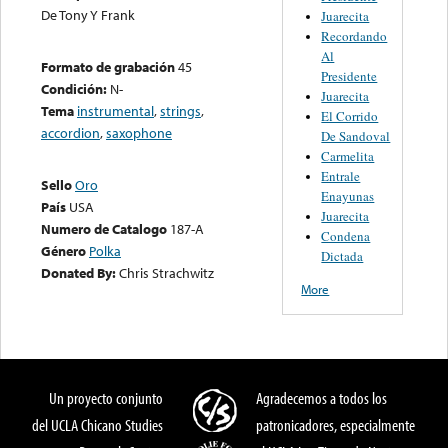
De Tony Y Frank
Juarecita
Recordando
Al
Formato de grabación
45
Presidente
Condición:
N-
Juarecita
Tema
instrumental
,
strings
,
El Corrido
accordion
,
saxophone
De Sandoval
Carmelita
Entrale
Sello
Oro
Enayunas
País
USA
Juarecita
Numero de Catalogo
187-A
Condena
Género
Polka
Dictada
Donated By:
Chris Strachwitz
More
Un proyecto conjunto
Agradecemos a todos los
del UCLA Chicano Studies
patronicadores, especialmente