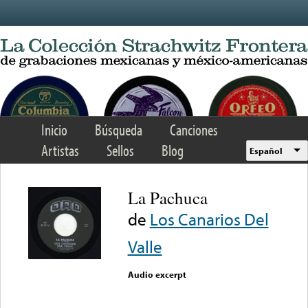
Skip to main content
Inicio
Búsqueda
Canciones
Artistas
Sellos
Blog
Español
La Pachuca
de
Los Canarios Del
Valle
Audio excerpt
Error loading media: File
could not be played