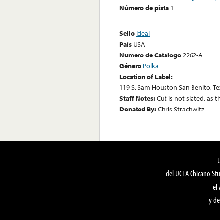
Número de pista
1
Sello
Ideal
País
USA
Numero de Catalogo
2262-A
Género
Polka
Location of Label:
119 S. Sam Houston San Benito, Te
Staff Notes:
Cut is not slated, as t
Donated By:
Chris Strachwitz
del UCLA Chicano Stu
el
y de