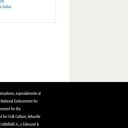
ien
o Saber
nicadores, especialmente al
, National Endowment for
owment for the
 for Folk Culture, Arhoolie
Littlefield Jr., y Edmund &