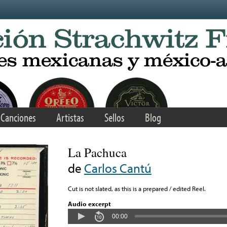
Canciones
Artistas
Sellos
Blog
La Pachuca
de
Carlos Cantú
Cut is not slated, as this is a prepared / edited Reel.
Audio excerpt
00:00