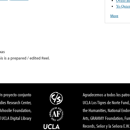
Oyelo B
Yo Quier
More
xas
his is a prepared / edited Reel.
Un proyecto conjunto
Agradecemos a todos los patro
dies Research Center,
UCLA Los Tigres de Norte Fund
 Arhoolie Foundation,
the Humanities, National End
l UCLA Digital Library
Arts, GRAMMY Foundation, Fund
Records, Señor y la Señora E.W. 