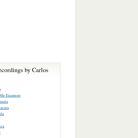
ecordings by Carlos
o
Me Enamore
huata
acata
ula
uca
i