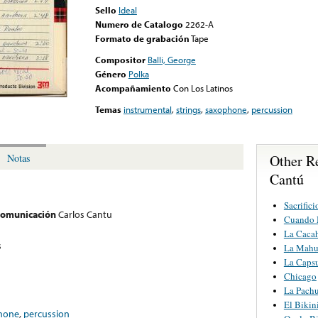
Sello
Ideal
Numero de Catalogo
2262-A
Formato de grabación
Tape
Compositor
Balli, George
Género
Polka
Acompañamiento
Con Los Latinos
Temas
instrumental
,
strings
,
saxophone
,
percussion
Other R
Notas
Cantú
Sacrifici
 comunicación
Carlos Cantu
Cuando 
La Caca
s
La Mahu
La Caps
Chicago
La Pach
El Bikin
hone
,
percussion