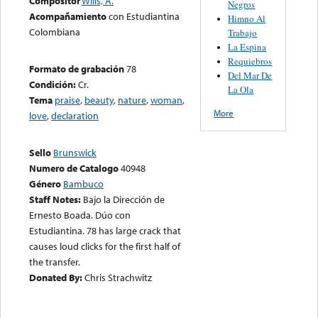
Compositor
Wills, A.
Negros
Acompañamiento
con Estudiantina
Himno Al
Colombiana
Trabajo
La Espina
Requiebros
Formato de grabación
78
Del Mar De
Condición:
Cr.
La Ola
Tema
praise
,
beauty
,
nature
,
woman
,
More
love
,
declaration
Sello
Brunswick
Numero de Catalogo
40948
Género
Bambuco
Staff Notes:
Bajo la Dirección de
Ernesto Boada. Dúo con
Estudiantina. 78 has large crack that
causes loud clicks for the first half of
the transfer.
Donated By:
Chris Strachwitz