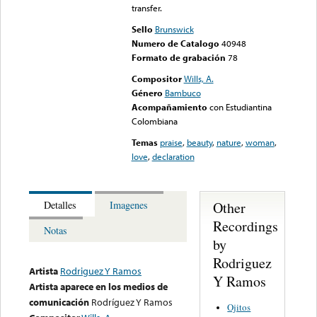
transfer.
Sello
Brunswick
Numero de Catalogo
40948
Formato de grabación
78
Compositor
Wills, A.
Género
Bambuco
Acompañamiento
con Estudiantina
Colombiana
Temas
praise
,
beauty
,
nature
,
woman
,
love
,
declaration
Other
Detalles
Imagenes
Recordings
Notas
by
Rodriguez
Artista
Rodriguez Y Ramos
Y Ramos
Artista aparece en los medios de
comunicación
Rodríguez Y Ramos
Ojitos