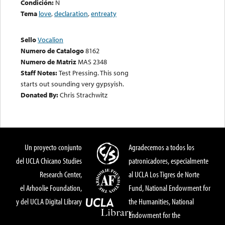
Condición:
N
Tema
love
,
declaration
,
entreaty
Sello
Vocalion
Numero de Catalogo
8162
Numero de Matriz
MAS 2348
Staff Notes:
Test Pressing. This song
starts out sounding very gypsyish.
Donated By:
Chris Strachwitz
Un proyecto conjunto
Agradecemos a todos los
del UCLA Chicano Studies
patronicadores, especialmente
Research Center,
al UCLA Los Tigres de Norte
el Arhoolie Foundation,
Fund, National Endowment for
y del UCLA Digital Library
the Humanities, National
Endowment for the