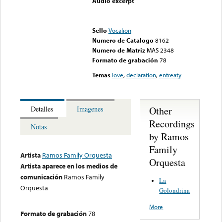
Audio excerpt
Error loading media: File
could not be played
Sello
Vocalion
Numero de Catalogo
8162
Numero de Matriz
MAS 2348
Formato de grabación
78
Temas
love
,
declaration
,
entreaty
Other
Detalles
Imagenes
Recordings
Notas
by Ramos
Family
Artista
Ramos Family Orquesta
Orquesta
Artista aparece en los medios de
comunicación
Ramos Family
La
Orquesta
Golondrina
More
Formato de grabación
78