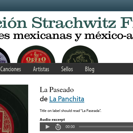
Canciones
Artistas
Sellos
Blog
La Paseado
de
La Panchita
Title on label should read “La Paseada”.
Audio excerpt
00:00