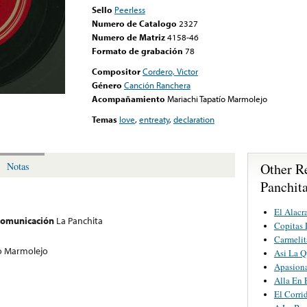
Sello
Peerless
Numero de Catalogo
2327
Numero de Matriz
4158-46
Formato de grabación
78
Compositor
Cordero, Victor
Género
Canción Ranchera
Acompañamiento
Mariachi Tapatío Marmolejo
Temas
love
,
entreaty
,
declaration
Other R
Notas
Panchit
El Alacr
 comunicación
La Panchita
Copitas
Carmelit
ío Marmolejo
Asi La Q
Apasion
Alla En 
El Corri