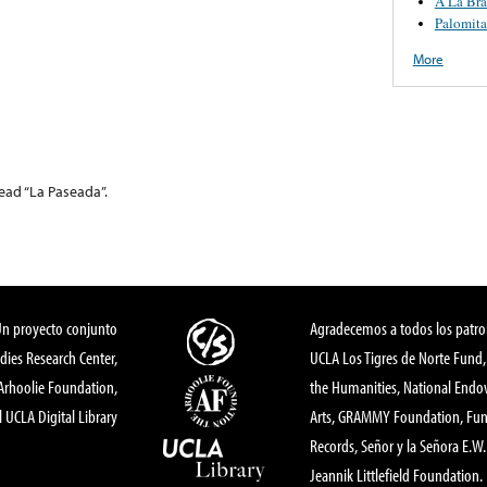
A La Br
Palomita
More
read “La Paseada”.
Un proyecto conjunto
Agradecemos a todos los patro
dies Research Center,
UCLA Los Tigres de Norte Fund
 Arhoolie Foundation,
the Humanities, National End
l UCLA Digital Library
Arts, GRAMMY Foundation, Fund
Records, Señor y la Señora E.W. 
Jeannik Littlefield Foundation.