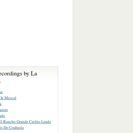
ecordings by La
a
an
 De Mezcal
a
uiero
ado
El Rancho Grande Cielito Lindo
do De Coahuila