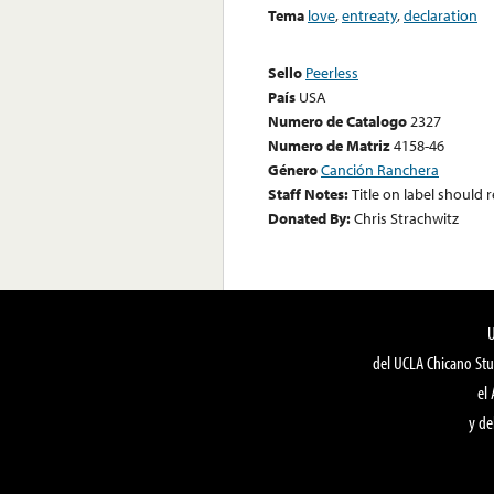
Tema
love
,
entreaty
,
declaration
Sello
Peerless
País
USA
Numero de Catalogo
2327
Numero de Matriz
4158-46
Género
Canción Ranchera
Staff Notes:
Title on label should 
Donated By:
Chris Strachwitz
del UCLA Chicano Stu
el
y de