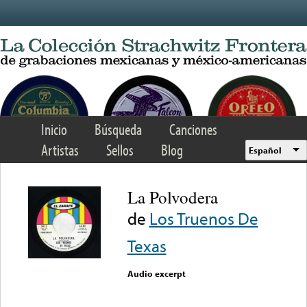
Skip to main content
Inicio
Búsqueda
Canciones
Artistas
Sellos
Blog
Español
La Polvodera
de
Los Truenos De
Texas
Audio excerpt
Error loading media: File
could not be played