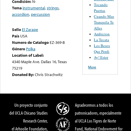
Condición:
N-
Tocando
Tema
instrumental
,
strings
,
Puertas
accordion
,
percussion
Cuando Mas
Tranquila Te
Alles
Sello
El Zarape
Ambicion
País
USA
La Tecata
Numero de Catalogo
EZ-369-B
Los Besos
Género
Polka
Que Perdi
Location of Label:
Ay! Ester
4340 Maple Ave. Dallas 16, Texas
More
75219
Donated By:
Chris Strachwitz
Un proyecto conjunto
Agradecemos a todos los
del UCLA Chicano Studies
patronicadores, especialmente
Research Center,
al UCLA Los Tigres de Norte
el Arhoolie Foundation,
Fund, National Endowment for