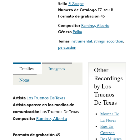
Sello
El Zarape
Numero de Catalogo
EZ-369-B
Formato de grabación
45
Compositor
Ramirez, Alberto
Género
Polka
Temas
instrumental
,
strings
,
accordion
,
percussion
Other
Detalles
Imagenes
Recordings
Notas
by Los
Truenos
Artista
Los Truenos De Texas
De Texas
Artista aparece en los medios de
comunicación
Los Truenos De Texas
Morena De
Compositor
Ramirez, Alberto
La Flores
Eres Un
Corazon
Formato de grabación
45
Dos Mujeres