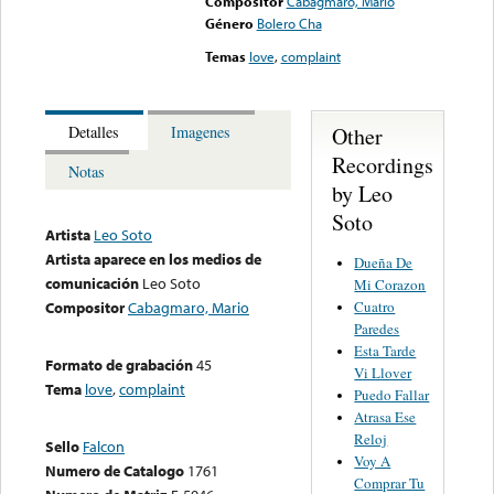
Compositor
Cabagmaro, Mario
Género
Bolero Cha
Temas
love
,
complaint
Other
Detalles
Imagenes
Recordings
Notas
by Leo
Soto
Artista
Leo Soto
Artista aparece en los medios de
Dueña De
comunicación
Leo Soto
Mi Corazon
Cuatro
Compositor
Cabagmaro, Mario
Paredes
Esta Tarde
Formato de grabación
45
Vi Llover
Tema
love
,
complaint
Puedo Fallar
Atrasa Ese
Reloj
Sello
Falcon
Voy A
Numero de Catalogo
1761
Comprar Tu