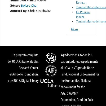
Numero de Matriz
F-5946
Retrato
Género
Bolero Cha
Tumbaloflesicodelicom
Donated By:
Chris Strachwitz
La Primera
Piedra
Tumbaloflesicodelicom
More
Un proyecto conjunto
Agradecemos a todos los
del UCLA Chicano Studies
patronicadores, especialmente
Research Center,
al UCLA Los Tigres de Norte
el Arhoolie Foundation,
Fund, National Endowment for
y del UCLA Digital Library
the Humanities, National
Endowment for the
Arts, GRAMMY
Foundation, Fund for Folk
Culture, Arhoolie