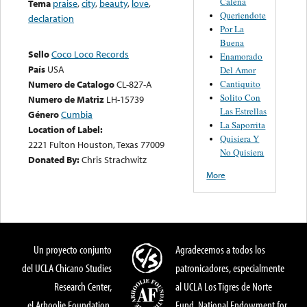
Caleña
Tema
praise
,
city
,
beauty
,
love
,
Queriendote
declaration
Por La
Buena
Sello
Coco Loco Records
Enamorado
País
USA
Del Amor
Cantiquito
Numero de Catalogo
CL-827-A
Solito Con
Numero de Matriz
LH-15739
Las Estrellas
Género
Cumbia
La Saporrita
Location of Label:
Quisiera Y
2221 Fulton Houston, Texas 77009
No Quisiera
Donated By:
Chris Strachwitz
More
Un proyecto conjunto
Agradecemos a todos los
del UCLA Chicano Studies
patronicadores, especialmente
Research Center,
al UCLA Los Tigres de Norte
el Arhoolie Foundation,
Fund, National Endowment for