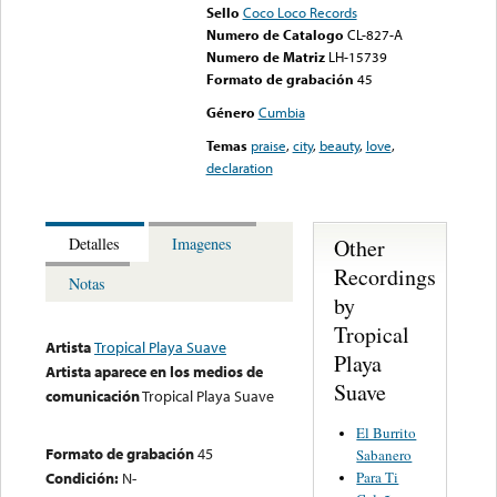
Sello
Coco Loco Records
Numero de Catalogo
CL-827-A
Numero de Matriz
LH-15739
Formato de grabación
45
Género
Cumbia
Temas
praise
,
city
,
beauty
,
love
,
declaration
Other
Detalles
Imagenes
Recordings
Notas
by
Tropical
Artista
Tropical Playa Suave
Playa
Artista aparece en los medios de
Suave
comunicación
Tropical Playa Suave
El Burrito
Formato de grabación
45
Sabanero
Para Ti
Condición:
N-