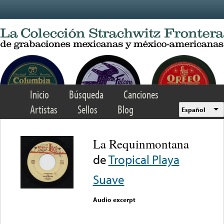
Skip to main content
Inicio
Búsqueda
Canciones
Artistas
Sellos
Blog
Español
La Requinmontana
de
Tropical Playa
Suave
Audio excerpt
Error loading media: File
could not be played