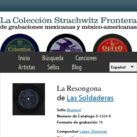
Skip to main content
Inicio
Búsqueda
Canciones
Artistas
Sellos
Blog
Español
La Resongona
de
Las Soldaderas
Sello
Bluebird
Numero de Catalogo
B-3369-B
Formato de grabación
78
Compositor
López, Domingo