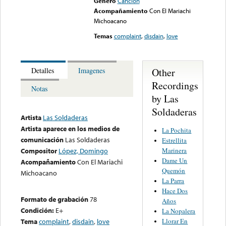
Género
Canción
Acompañamiento
Con El Mariachi
Michoacano
Temas
complaint
,
disdain
,
love
Other
Detalles
Imagenes
Recordings
Notas
by Las
Soldaderas
Artista
Las Soldaderas
Artista aparece en los medios de
La Pochita
comunicación
Las Soldaderas
Estrellita
Marinera
Compositor
López, Domingo
Dame Un
Acompañamiento
Con El Mariachi
Quemón
Michoacano
La Parra
Hace Dos
Formato de grabación
78
Años
Condición:
E+
La Nopalera
Llorar En
Tema
complaint
,
disdain
,
love