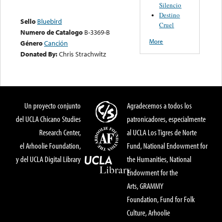
Silencio
Destino
Sello
Bluebird
Cruel
Numero de Catalogo
B-3369-B
More
Género
Canción
Donated By:
Chris Strachwitz
Un proyecto conjunto
Agradecemos a todos los
del UCLA Chicano Studies
patronicadores, especialmente
Research Center,
al UCLA Los Tigres de Norte
el Arhoolie Foundation,
Fund, National Endowment for
y del UCLA Digital Library
the Humanities, National
Endowment for the
Arts, GRAMMY
Foundation, Fund for Folk
Culture, Arhoolie