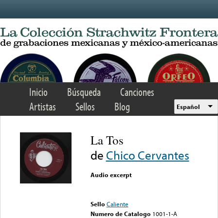
Skip to main content
Inicio
Búsqueda
Canciones
Artistas
Sellos
Blog
Español
La Tos
de
Chico Cervantes
Audio excerpt
Error loading media: File
could not be played
Sello
Caliente
Numero de Catalogo
1001-1-A