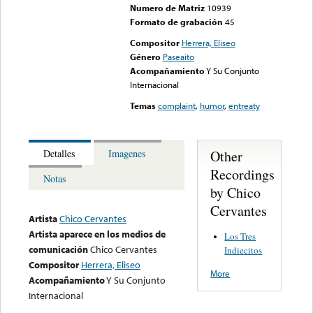
Numero de Matriz
10939
Formato de grabación
45
Compositor
Herrera, Eliseo
Género
Paseaito
Acompañamiento
Y Su Conjunto
Internacional
Temas
complaint
,
humor
,
entreaty
Other
Detalles
Imagenes
Recordings
Notas
by Chico
Cervantes
Artista
Chico Cervantes
Artista aparece en los medios de
Los Tres
comunicación
Chico Cervantes
Indiecitos
Compositor
Herrera, Eliseo
More
Acompañamiento
Y Su Conjunto
Internacional