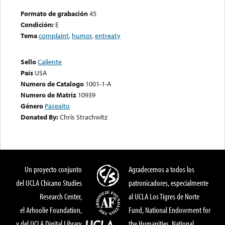
Formato de grabación
45
Condición:
E
Tema
complaint
,
humor
,
entreaty
Sello
Caliente
País
USA
Numero de Catalogo
1001-1-A
Numero de Matriz
10939
Género
Paseaito
Donated By:
Chris Strachwitz
Un proyecto conjunto
Agradecemos a todos los
del UCLA Chicano Studies
patronicadores, especialmente
Research Center,
al UCLA Los Tigres de Norte
el Arhoolie Foundation,
Fund, National Endowment for
y del UCLA Digital Library
the Humanities, National