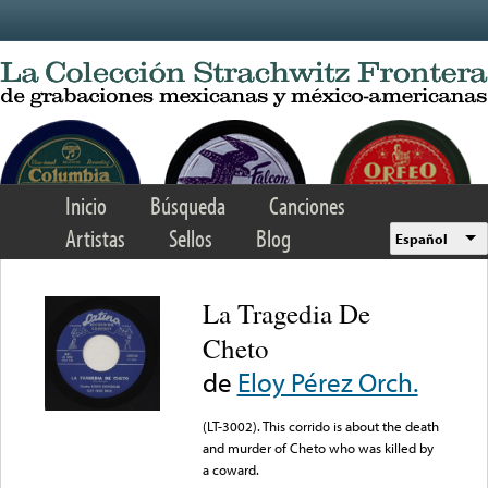
Skip to main content
Inicio
Búsqueda
Canciones
Artistas
Sellos
Blog
Español
La Tragedia De
Cheto
de
Eloy Pérez Orch.
(LT-3002). This corrido is about the death
and murder of Cheto who was killed by
a coward.