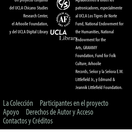
del UCLA Chicano Studies
patronicadores, especialmente
Research Center,
al UCLA Los Tigres de Norte
el Arhoolie Foundation,
Fund, National Endowment for
y del UCLA Digital Library
the Humanities, National
Endowment for the
Arts, GRAMMY
Foundation, Fund for Folk
Culture, Arhoolie
Records, Señor y la Señora E.W.
Littlefield Jr., y Edmund &
Jeannik Littlefield Foundation.
La Colección
Participantes en el proyecto
Apoyo
Derechos de Autor y Acceso
Contactos y Créditos