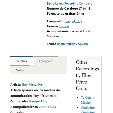
Sello
Latino Recording Company
Numero de Catalogo
LT-501-B
Formato de grabación
45
Compositor
Rangel, Eloy
Género
Corrido
Acompañamiento
vocal: Louis
Gonzales
Temas
death
,
murder
,
coward
Other
Detalles
Imagenes
Recordings
Notas
by Eloy
Pérez
Artista
Eloy Pérez Orch.
Orch.
Artista aparece en los medios de
comunicación
Eloy Pérez Orch.
Te Quiero
Compositor
Rangel, Eloy
Mucho
Acompañamiento
vocal: Louis
Cuidadito
Gonzales
Cuidadito