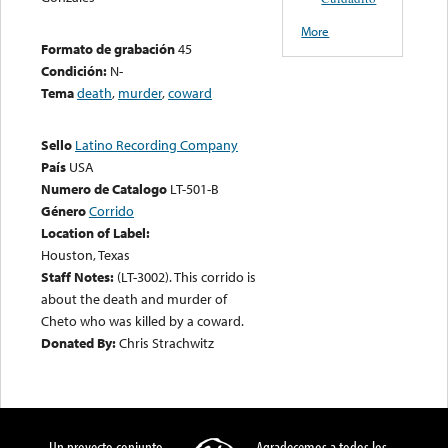
More
Formato de grabación
45
Condición:
N-
Tema
death
,
murder
,
coward
Sello
Latino Recording Company
País
USA
Numero de Catalogo
LT-501-B
Género
Corrido
Location of Label:
Houston, Texas
Staff Notes:
(LT-3002). This corrido is
about the death and murder of
Cheto who was killed by a coward.
Donated By:
Chris Strachwitz
Un proyecto conjunto
Agradecemos a todos los