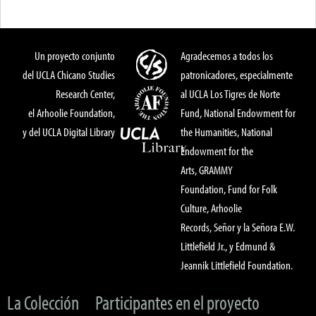
Un proyecto conjunto
Agradecemos a todos los
del UCLA Chicano Studies
patronicadores, especialmente
Research Center,
al UCLA Los Tigres de Norte
el Arhoolie Foundation,
Fund, National Endowment for
y del UCLA Digital Library
the Humanities, National
Endowment for the
Arts, GRAMMY
Foundation, Fund for Folk
Culture, Arhoolie
Records, Señor y la Señora E.W.
Littlefield Jr., y Edmund &
Jeannik Littlefield Foundation.
La Colección
Participantes en el proyecto