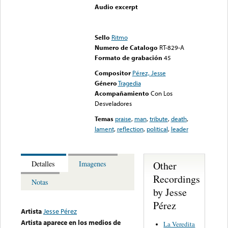
Audio excerpt
Error loading media: File
could not be played
Sello
Ritmo
Numero de Catalogo
RT-829-A
Formato de grabación
45
Compositor
Pérez, Jesse
Género
Tragedia
Acompañamiento
Con Los
Desveladores
Temas
praise
,
man
,
tribute
,
death
,
lament
,
reflection
,
political
,
leader
Other
Detalles
Imagenes
Recordings
Notas
by Jesse
Pérez
Artista
Jesse Pérez
Artista aparece en los medios de
La Veredita