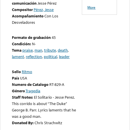
comunicación
Jesse Pérez
More
Compositor
Pérez, Jesse
Acompañamiento
Con Los
Desveladores
Formato de grabación
45
Condición:
N-
Tema
praise
,
man
,
tribute
,
death
,
lament
,
reflection
,
political
,
leader
Sello
Ritmo
País
USA
Numero de Catalogo
RT-829-A
Género
Tragedia
Staff Notes:
El Solitario - Jesse Perez.
This corrido is about “The Duke”
George B. Parr. Lyrics laments that he
was a good man.
Donated By:
Chris Strachwitz