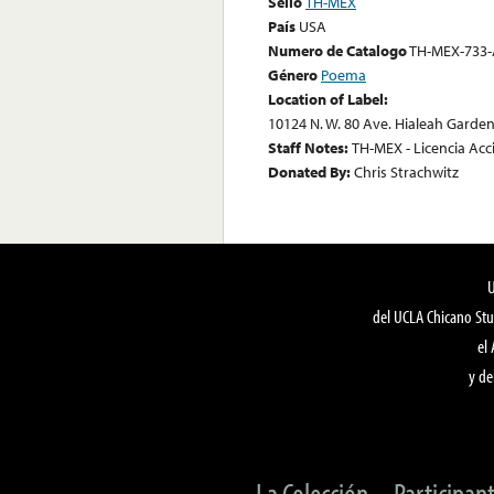
Sello
TH-MEX
País
USA
Numero de Catalogo
TH-MEX-733-
Género
Poema
Location of Label:
10124 N. W. 80 Ave. Hialeah Garden
Staff Notes:
TH-MEX - Licencia Acc
Donated By:
Chris Strachwitz
del UCLA Chicano Stu
el
y de
La Colección
Participan