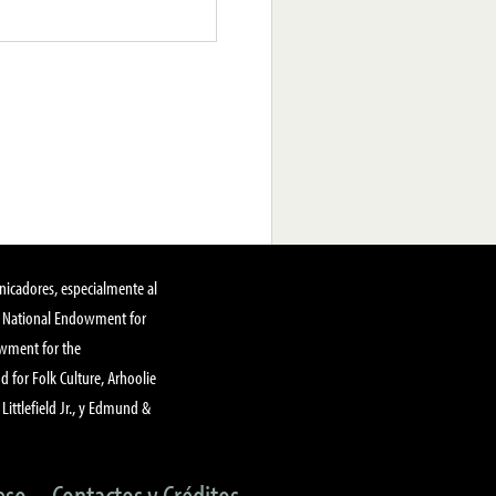
nicadores, especialmente al
, National Endowment for
owment for the
 for Folk Culture, Arhoolie
Littlefield Jr., y Edmund &
eso
Contactos y Créditos