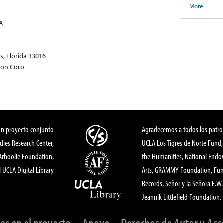
More
A
s, Florida 33016
ion Coro
Un proyecto conjunto
Agradecemos a todos los patro
dies Research Center,
UCLA Los Tigres de Norte Fund
 Arhoolie Foundation,
the Humanities, National End
l UCLA Digital Library
Arts, GRAMMY Foundation, Fund
Records, Señor y la Señora E.W. 
Jeannik Littlefield Foundation.
tes en el proyecto
Apoyo
Derechos de Autor y Acc