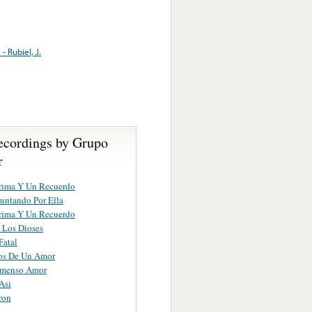
 - Rubiel, J.
ecordings by Grupo
r
rima Y Un Recuerdo
untando Por Ella
rima Y Un Recuerdo
 Los Dioses
Fatal
os De Un Amor
nmenso Amor
Asi
ron