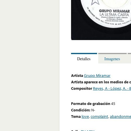
Detalles
Imagenes
Artista
Grupo Miramar
Artista aparece en los medios de
Compositor
Reyes, A - López, A. - Bar
Formato de grabación
45
Condición:
N-
Tema
love
,
complaint
,
abandonme