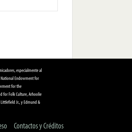
nicadores, especialmente al
, National Endowment for
owment for the
 for Folk Culture, Arhoolie
Littlefield Jr., y Edmund &
eso
Contactos y Créditos