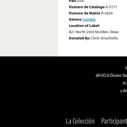
País
USA
Numero de Catalogo
A-5171
Numero de Matriz
R-3424
Género
Cumbia
Location of Label:
821 North 23rd McAllen, Texas
Donated By:
Chris Strachwitz
del UCLA Chicano Stu
el
y de
La Colección
Participan