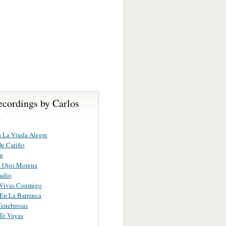
ecordings by Carlos
a
 La Viuda Alegre
De Cariño
n
s Ojos Morena
adio
Vivas Conmigo
En La Barranca
Tenebrosas
Te Vayas