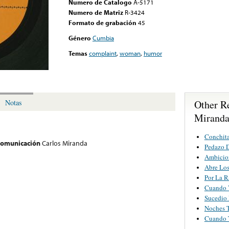
Numero de Catalogo
A-5171
Numero de Matriz
R-3424
Formato de grabación
45
Género
Cumbia
Temas
complaint
,
woman
,
humor
Other R
Notas
Mirand
Conchita
 comunicación
Carlos Miranda
Pedazo 
Ambicio
Abre Lo
Por La R
Cuando 
Sucedio 
Noches 
Cuando 