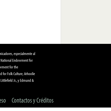
nicadores, especialmente al
, National Endowment for
owment for the
 for Folk Culture, Arhoolie
Littlefield Jr., y Edmund &
eso
Contactos y Créditos