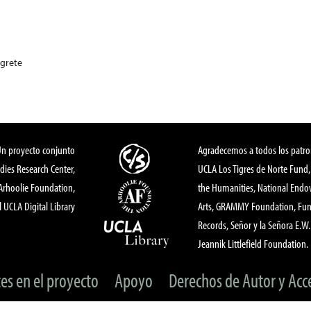
grete
Un proyecto conjunto
Agradecemos a todos los patro
dies Research Center,
UCLA Los Tigres de Norte Fund
 Arhoolie Foundation,
the Humanities, National End
l UCLA Digital Library
Arts, GRAMMY Foundation, Fund
Records, Señor y la Señora E.W. 
Jeannik Littlefield Foundation.
tes en el proyecto
Apoyo
Derechos de Autor y Acc