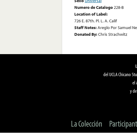
Sello
Universal
Numero de Catalogo
228-B
Location of Label:
726 E. 87th. Pl. L. A. Calif
Staff Notes:
Areglo Por Samuel Ne
Donated By:
Chris Strachwitz
del UCLA Chicano Stu
el
y de
La Colección
Participan