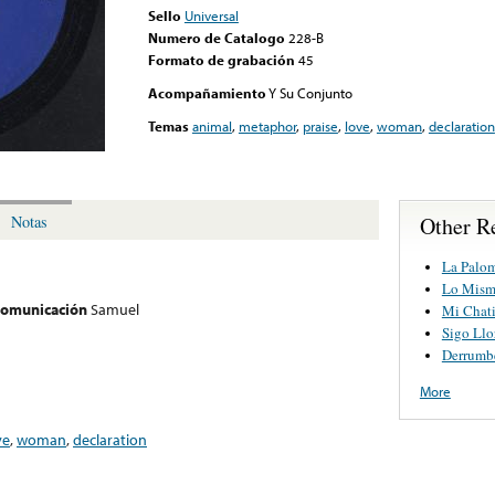
Sello
Universal
Numero de Catalogo
228-B
Formato de grabación
45
Acompañamiento
Y Su Conjunto
Temas
animal
,
metaphor
,
praise
,
love
,
woman
,
declaration
Other R
Notas
La Palo
Lo Mism
 comunicación
Samuel
Mi Chati
Sigo Llo
Derrumb
More
ve
,
woman
,
declaration