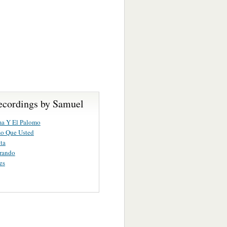
ecordings by Samuel
ma Y El Palomo
o Que Usted
ta
rando
es