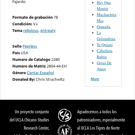
Fajardo
Hay Que
Mentir
Muchachita
Formato de grabación
78
Mia
Condición:
V+
Granada
Tema
religious
,
entreaty
La
Golondrina
Te Quiero
Sello
Peerless
Cabellera
País
USA
Rubia
Numero de Catalogo
2280
Gotas De
Numero de Matriz
2804-44-EH
Amor
Género
Cantar Español
More
Donated By:
Chris Strachwitz
Un proyecto conjunto
Agradecemos a todos los
del UCLA Chicano Studies
patronicadores, especialmente
Research Center,
al UCLA Los Tigres de Norte