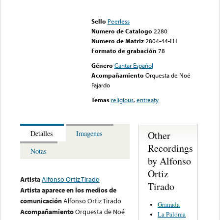
Error loading media: File
could not be played
Sello
Peerless
Numero de Catalogo
2280
Numero de Matriz
2804-44-EH
Formato de grabación
78
Género
Cantar Español
Acompañamiento
Orquesta de Noé
Fajardo
Temas
religious
,
entreaty
Other
Detalles
Imagenes
Recordings
Notas
by Alfonso
Ortiz
Artista
Alfonso Ortiz Tirado
Tirado
Artista aparece en los medios de
comunicación
Alfonso Ortiz Tirado
Granada
Acompañamiento
Orquesta de Noé
La Paloma