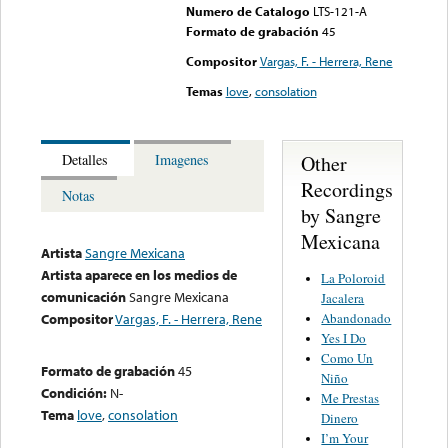
Numero de Catalogo
LTS-121-A
Formato de grabación
45
Compositor
Vargas, F. - Herrera, Rene
Temas
love
,
consolation
Other
Detalles
Imagenes
Recordings
Notas
by Sangre
Mexicana
Artista
Sangre Mexicana
Artista aparece en los medios de
La Poloroid
comunicación
Sangre Mexicana
Jacalera
Abandonado
Compositor
Vargas, F. - Herrera, Rene
Yes I Do
Como Un
Formato de grabación
45
Niño
Condición:
N-
Me Prestas
Tema
love
,
consolation
Dinero
I’m Your