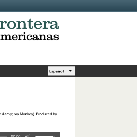
Español
Me &amp; my Monkey). Produced by
00:00