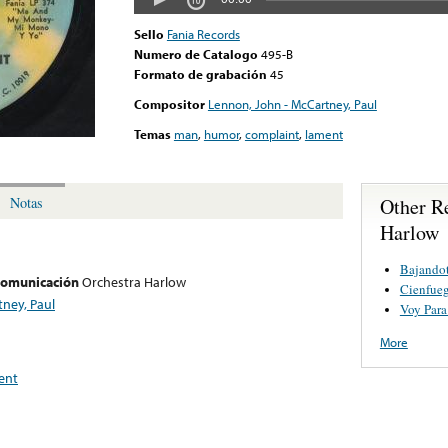
Sello
Fania Records
Numero de Catalogo
495-B
Formato de grabación
45
Compositor
Lennon, John - McCartney, Paul
Temas
man
,
humor
,
complaint
,
lament
Other R
Notas
Harlow
Bajando
 comunicación
Orchestra Harlow
Cienfue
ney, Paul
Voy Para
More
ent