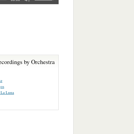
ecordings by Orchestra
te
gos
 La Luna