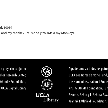
ork 10019
e and my Monkey - Mi Mono y Yo. (Me & my Monkey).
Un proyecto conjunto
Agradecemos a todos los patro
dies Research Center,
UCLA Los Tigres de Norte Fund
 Arhoolie Foundation,
the Humanities, National End
l UCLA Digital Library
Arts, GRAMMY Foundation, Fund
Records, Señor y la Señora E.W. 
Jeannik Littlefield Foundation.