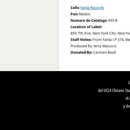
Sello
Fania Records
País
Mexico
Numero de Catalogo
495-B
Location of Label:
850 7th Ave. New York City, New Y
Staff Notes:
From Fania LP 374, M
Produced by Jerry Masucci.
Donated By:
Carmen Beall
del UCLA Chicano Stu
el
y de