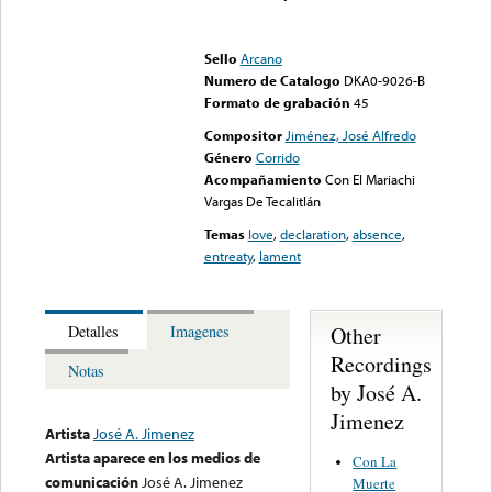
Error loading media: File
could not be played
Sello
Arcano
Numero de Catalogo
DKA0-9026-B
Formato de grabación
45
Compositor
Jiménez, José Alfredo
Género
Corrido
Acompañamiento
Con El Mariachi
Vargas De Tecalitlán
Temas
love
,
declaration
,
absence
,
entreaty
,
lament
Other
Detalles
Imagenes
Recordings
Notas
by José A.
Jimenez
Artista
José A. Jimenez
Artista aparece en los medios de
Con La
comunicación
José A. Jimenez
Muerte