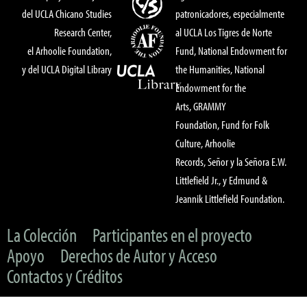
del UCLA Chicano Studies
patronicadores, especialmente
Research Center,
al UCLA Los Tigres de Norte
el Arhoolie Foundation,
Fund, National Endowment for
y del UCLA Digital Library
the Humanities, National
Endowment for the
Arts, GRAMMY
Foundation, Fund for Folk
Culture, Arhoolie
Records, Señor y la Señora E.W.
Littlefield Jr., y Edmund &
Jeannik Littlefield Foundation.
La Colección
Participantes en el proyecto
Apoyo
Derechos de Autor y Acceso
Contactos y Créditos