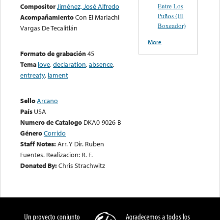
Entre Los
Compositor
Jiménez, José Alfredo
Puños (El
Acompañamiento
Con El Mariachi
Boxeador)
Vargas De Tecalitlán
More
Formato de grabación
45
Tema
love
,
declaration
,
absence
,
entreaty
,
lament
Sello
Arcano
País
USA
Numero de Catalogo
DKA0-9026-B
Género
Corrido
Staff Notes:
Arr. Y Dir. Ruben
Fuentes. Realizacion: R. F.
Donated By:
Chris Strachwitz
Un proyecto conjunto
Agradecemos a todos los